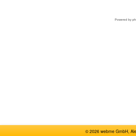
Powered by
p
© 2026 webme GmbH, Alem