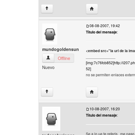
Visitar sitio web del au
↑
08-08-2007, 19:42
Título del mensaje
:
mundogoldensun
<embed src="la url de la im
______________
mundogoldensun Ver perfil del usuario
Offline
[img:7c76fcb852]http://i207
Nuevo
52]
no se permiten enlaces externo
Visitar sitio web del a
↑
10-08-2007, 16:20
Título del mensaje
:
Se a lo ue te referis , me pa