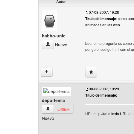
Autor
07-08-2007, 19:28
Título del mensaje
: como po
animadas en las web
habbo-unic
bueno me pregunta es como po
habbo-unic Ver perfil del usuario
Nuevo
pongo el codigo html con el 
Visitar sitio web del au
↑
08-08-2007, 19:29
Título del mensaje
:
deportemla
deportemla Ver perfil del usuario
Offline
URL:
http://url
o
texto URL
(al
Nuevo