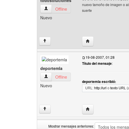
todosoluciones
nuevo tamoño de imagen o al
todosoluciones Ver perfil del usuario
Offline
suerte
Nuevo
Visitar sitio web del au
↑
19-08-2007, 01:28
Título del mensaje
:
deportemla
deportemla Ver perfil del usuario
Offline
deportemla escribió:
Nuevo
URL:
http://url
o
texto URL
(
Visitar sitio web del au
↑
Mostrar mensajes anteriores: