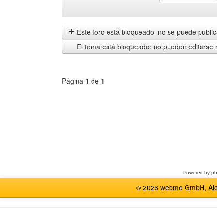
Mostrar
Order
mensajes
by
anteriores
Este foro está bloqueado: no se puede publica
El tema está bloqueado: no pueden editarse 
Página
1
de
1
Seleccione
un
foro
Powered by
p
© 2026 webme GmbH, Alem