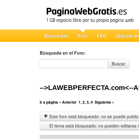
Registrarse
Foro
FAQ
Upgrade-p
Búsqueda en el Foro:
Búsqueda en el Foro
Buscar
-->LAWEBPERFECTA.com<--Aho
Ir a página
« Anterior
1
,
2
,
3
,
4
Siguiente »
Este foro está bloqueado: no se puede publica
El tema está bloqueado: no pueden editarse 