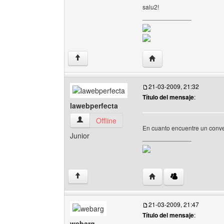
salu2!
______________
Visitar sitio web del aut
↑
21-03-2009, 21:32
Título del mensaje
:
lawebperfecta
lawebperfecta Ver perfil del usuario
Offline
En cuanto encuentre un conver
Junior
______________
Visitar sitio web del au
↑
21-03-2009, 21:47
Título del mensaje
:
webarg