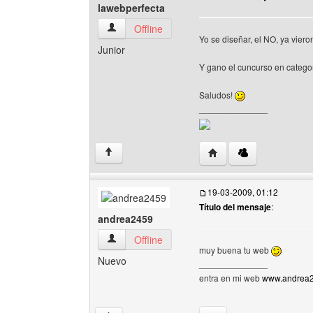
lawebperfecta
lawebperfecta Ver perfil del usuario
Offline
Yo se diseñar, el NO, ya vier
Junior
Y gano el cuncurso en categor
Saludos!
______________
Visitar sitio web del au
↑
19-03-2009, 01:12
Título del mensaje
:
andrea2459
andrea2459 Ver perfil del usuario
Offline
muy buena tu web
Nuevo
______________
entra en mi web
www.andrea24