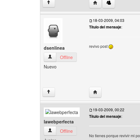
Visitar sitio web del au
↑
18-03-2009, 04:03
Título del mensaje
:
revivo post
dsenlinea
dsenlinea Ver perfil del usuario
Offline
Nuevo
Visitar sitio web del aut
↑
19-03-2009, 00:22
Título del mensaje
:
lawebperfecta
lawebperfecta Ver perfil del usuario
Offline
No tienes porque revivir mi p