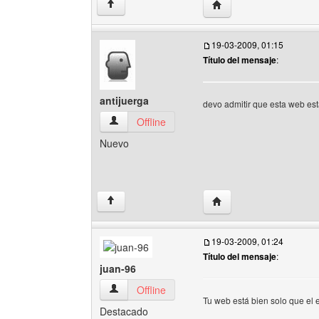
Visitar sitio web del au
↑
19-03-2009, 01:15
Título del mensaje
:
antijuerga
devo admitir que esta web est
antijuerga Ver perfil del usuario
Offline
Nuevo
Visitar sitio web del aut
↑
19-03-2009, 01:24
Título del mensaje
:
juan-96
juan-96 Ver perfil del usuario
Offline
Tu web está bien solo que el 
Destacado