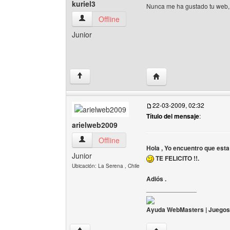
kuriel3
Nunca me ha gustado tu web, n
kuriel3 Ver perfil del usuario
Offline
Junior
Visitar sitio web del auto
↑
22-03-2009, 02:32
Título del mensaje
:
arielweb2009
arielweb2009 Ver perfil del usuario
Offline
Hola , Yo encuentro que est
Junior
TE FELICITO !!.
Ubicación: La Serena , Chile
Adiós .
______________
Ayuda WebMasters | Juegos |