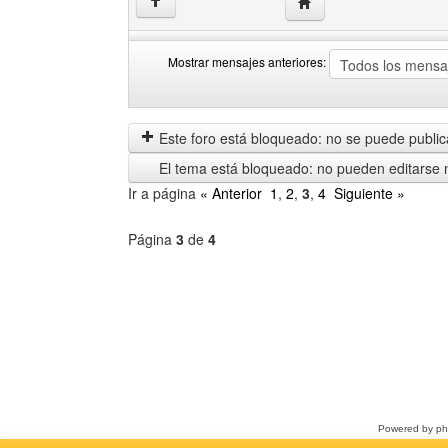
Visitar sitio web del au
↑
Mostrar mensajes anteriores:
Mostrar
Order
mensajes
by
anteriores
Este foro está bloqueado: no se puede publica
El tema está bloqueado: no pueden editarse 
Ir a página
« Anterior
1
,
2
,
3
,
4
Siguiente »
Página
3
de
4
Seleccione
un
foro
Powered by
p