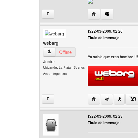
Visitar sitio web del au
↑
22-03-2009, 02:20
Título del mensaje
:
webarg
webarg Ver perfil del usuario
Offline
Ya sabía que eras hombre !!! 
Junior
______________
Ubicación: La Plata - Buenos
Aires - Argentina
Visitar sitio web del au
↑
22-03-2009, 02:23
Título del mensaje
: