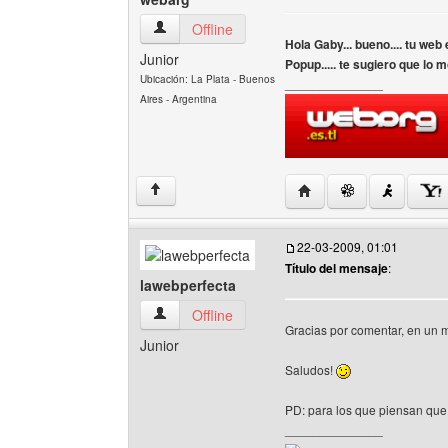
webarg Ver perfil del usuario
Offline
Hola Gaby... bueno.... tu we
Junior
Popup..... te sugiero que lo mo
Ubicación: La Plata - Buenos
______________
Aires - Argentina
Visitar sitio web del au
↑
22-03-2009, 01:01
Título del mensaje
:
lawebperfecta
lawebperfecta Ver perfil del usuario
Offline
Gracias por comentar, en un 
Junior
Saludos!
PD: para los que piensan que
______________