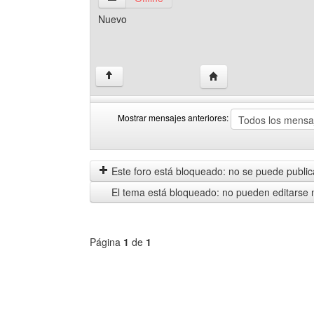
Nuevo
Visitar sitio web del aut
↑
Mostrar mensajes anteriores:
Mostrar
Order
mensajes
by
anteriores
Este foro está bloqueado: no se puede publica
El tema está bloqueado: no pueden editarse 
Página
1
de
1