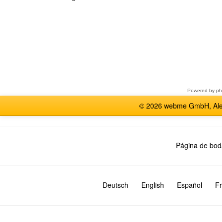
Seleccione
un
foro
Powered by
p
© 2026 webme GmbH, Alem
Página de bod
Deutsch
English
Español
Fr