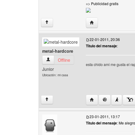
=> Publicidad gratis
Visitar sitio web del au
↑
22-01-2011, 20:36
Título del mensaje
:
metal-hardcore
metal-hardcore Ver perfil del usuario
Offline
esta chido ami me gusta el rap
Junior
Ubicación: mi casa
Visitar sitio web del au
↑
23-01-2011, 13:17
Título del mensaje
: Me alegr