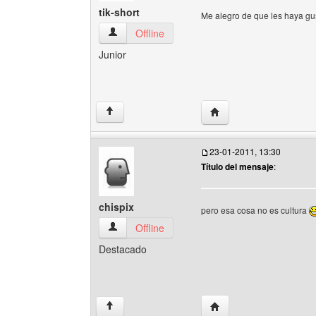
tik-short
Me alegro de que les haya g
tik-short Ver perfil del usuario
Offline
Junior
Visitar sitio web del auto
↑
23-01-2011, 13:30
Título del mensaje
:
chispix
pero esa cosa no es cultura
chispix Ver perfil del usuario
Offline
Destacado
Visitar sitio web del auto
↑