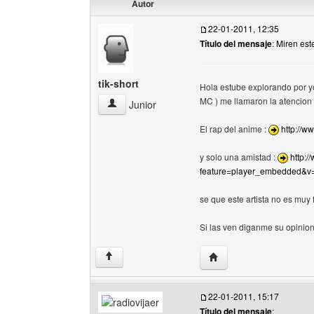
Autor
22-01-2011, 12:35
Título del mensaje
: Miren est
tik-short
Hola estube explorando por y
MC ) me llamaron la atencion
tik-short Ver perfil del usuario
Junior
El rap del anime :
http://
y solo una amistad :
http:
feature=player_embedded
se que este artista no es mu
Si las ven diganme su opinion
Visitar sitio web del auto
↑
22-01-2011, 15:17
Título del mensaje
: