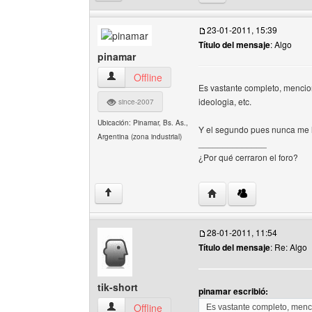
23-01-2011, 15:39
Título del mensaje
: Algo
pinamar
pinamar Ver perfil del usuario
Offline
Es vastante completo, mencion
ideologia, etc.
since-2007
Ubicación: Pinamar, Bs. As.,
Y el segundo pues nunca me h
Argentina (zona industrial)
______________
¿Por qué cerraron el foro?
Visitar sitio web del au
↑
28-01-2011, 11:54
Título del mensaje
: Re: Algo
tik-short
pinamar escribió:
tik-short Ver perfil del usuario
Offline
Es vastante completo, menci