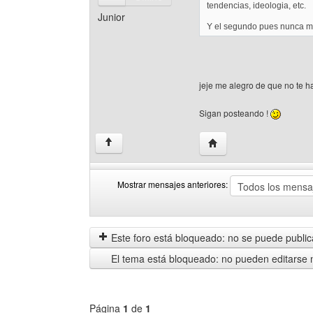
tendencias, ideologia, etc.
Junior
Y el segundo pues nunca me
jeje me alegro de que no te 
Sigan posteando !
Visitar sitio web del auto
↑
Mostrar mensajes anteriores:
Mostrar
Order
mensajes
by
anteriores
Este foro está bloqueado: no se puede publica
El tema está bloqueado: no pueden editarse 
Página
1
de
1