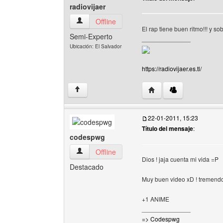
radiovijaer
radiovijaer Ver perfil del usuario
Offline
El rap tiene buen ritmo!!! y 
Semi-Experto
______________
Ubicación: El Salvador
https://radiovijaer.es.tl/
Visitar sitio web del auto
↑
22-01-2011, 15:23
Título del mensaje
:
codespwg
codespwg Ver perfil del usuario
Offline
Dios ! jaja cuenta mi vida =P
Destacado
Muy buen video xD ! tremendo 
+1 ANIME
______________
=> Codespwg