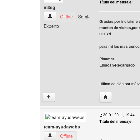
Título del mensaje
:
m3sg
m3sg Ver perfil del usuario
Offline
Semi-
Gracias,por incluirme 
Experto
monton de visitas,por
u.u' xd
para mi las mas conoc
Pinamar
Elbacan-Recargado
Ultima edición por m3s
Visitar sitio web d
↑
30-01-2011, 19:44
Título del mensaje
:
team-ayudawebs
team-ayudawebs Ver perfil del usuario
Offline