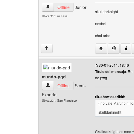
metal-hardcore Ver perfil del usuario
Offline
Junior
skulldarknight
Ubicación: mi casa
nesbet
chat orbe
Visitar sitio web d
↑
30-01-2011, 18:46
Título del mensaje
: Re
mundo-pgd
de pwg
mundo-pgd Ver perfil del usuario
Offline
Semi-
Experto
tik-short escribió:
Ubicación: San Francisco
( no vale Martinp ni 
skulldarknight
Skulldarknight es mod ^