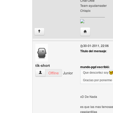
Chat-Orbe
Team-ayudamaster
Chispix
______________
Visitar sitio web de
↑
30-01-2011, 22:06
Título del mensaje
:
tik-short
mundo-pgd escribió:
tik-short Ver perfil del usuario
Offline
Junior
Que descortez soy
Gracias por ponerme e
xD De Nada
es que las mas famosas
cssplantillas