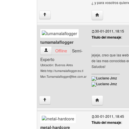
¿ y para vosotros quie
Visitar sitio web de
↑
30-01-2011, 18:15
Título del mensaje
:
tumamalaflogger
tumamalaflogger Ver perfil del usuario
Offline
Semi-
jejeje, creo que las we
Experto
de las mas conocidas en 
Ubicación: Buenos Aires
Saludos!
Web:http://tumamalaflogger.es.tl
______________
Msn:Tumamalaflogger@live.com.ar
Luciano Jmz
Luciano Jmz
Visitar sitio web d
↑
30-01-2011, 18:45
Título del mensaje
:
metal-hardcore