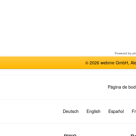
Seleccione
un
foro
Powered by
p
© 2026 webme GmbH, Alem
Página de bod
Deutsch
English
Español
Fr