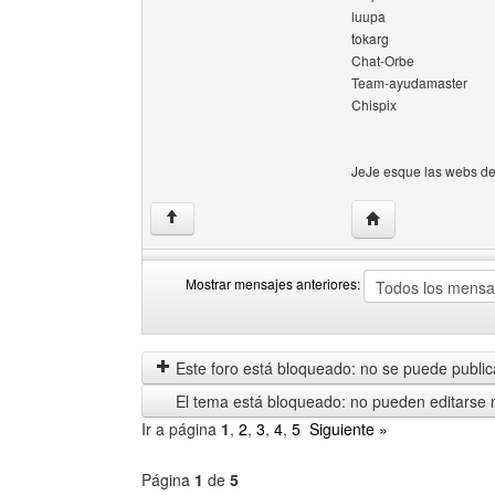
luupa
tokarg
Chat-Orbe
Team-ayudamaster
Chispix
JeJe esque las webs d
Visitar sitio web de
↑
Mostrar mensajes anteriores:
Mostrar
Order
mensajes
by
anteriores
Este foro está bloqueado: no se puede publica
El tema está bloqueado: no pueden editarse 
Ir a página
1
,
2
,
3
,
4
,
5
Siguiente »
Página
1
de
5