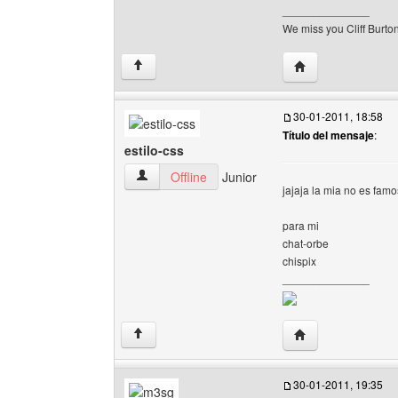
______________
We miss you Cliff Burton
Visitar sitio web 
↑
30-01-2011, 18:58
Título del mensaje
:
estilo-css
estilo-css Ver perfil del usuario
Offline
Junior
jajaja la mia no es fam
para mi
chat-orbe
chispix
______________
Visitar sitio web de
↑
30-01-2011, 19:35