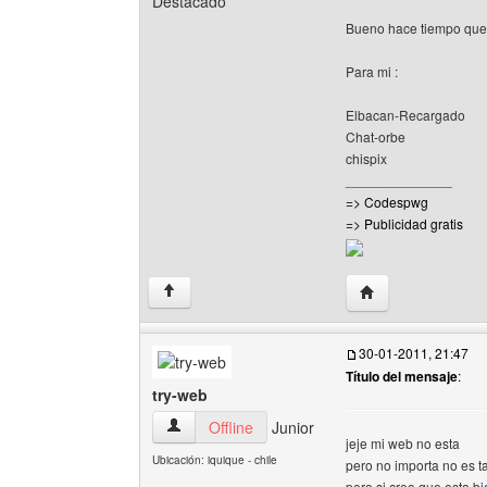
Destacado
Bueno hace tiempo que n
Para mi :
Elbacan-Recargado
Chat-orbe
chispix
______________
=> Codespwg
=> Publicidad gratis
Visitar sitio web 
↑
30-01-2011, 21:47
Título del mensaje
:
try-web
try-web Ver perfil del usuario
Offline
Junior
jeje mi web no esta
Ubicación: iquique - chile
pero no importa no es t
pero si creo que esta bie