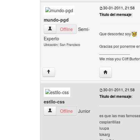
30-01-2011, 21:58
Título del mensaje
:
mundo-pgd
mundo-pgd Ver perfil del usuario
Offline
Semi-
Que descortez soy
Experto
Ubicación: San Francisco
Gracias por ponerme en 
______________
We miss you Cliff Burton
Visitar sitio web 
↑
30-01-2011, 21:58
Título del mensaje
:
estilo-css
estilo-css Ver perfil del usuario
Offline
Junior
es que las mas famosas
cssplantillas
luupa
tokarg