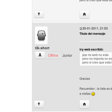
Visitar sitio web d
↑
30-01-2011, 21:53
Título del mensaje
:
tik-short
try-web escribió:
tik-short Ver perfil del usuario
Offline
Junior
jeje mi web no esta
pero no importa no es
pero si creo que esta b
Gracias
Recuerden : la lista e
a visitas
Visitar sitio web de
↑