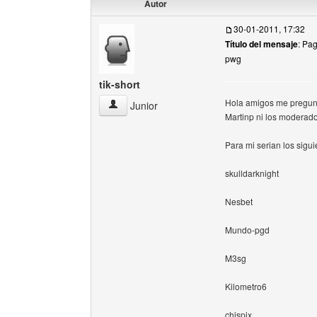
Autor
30-01-2011, 17:32
Título del mensaje
: Pa
pwg
tik-short
Hola amigos me pregunt
tik-short Ver perfil del usuario
Junior
Martinp ni los moderado
Para mi serian los sigui
skulldarknight
Nesbet
Mundo-pgd
M3sg
Kilometro6
chispix