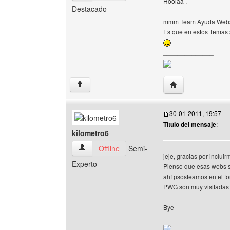
Hoolaa .
Destacado
mmm Team Ayuda Webss,
Es que en estos Temas 
______________
Visitar sitio web 
↑
30-01-2011, 19:57
Título del mensaje
:
kilometro6
kilometro6 Ver perfil del usuario
Offline
Semi-
jeje, gracias por incluir
Experto
Pienso que esas webs s
ahí psosteamos en el fo
PWG son muy visitadas 
Bye
______________