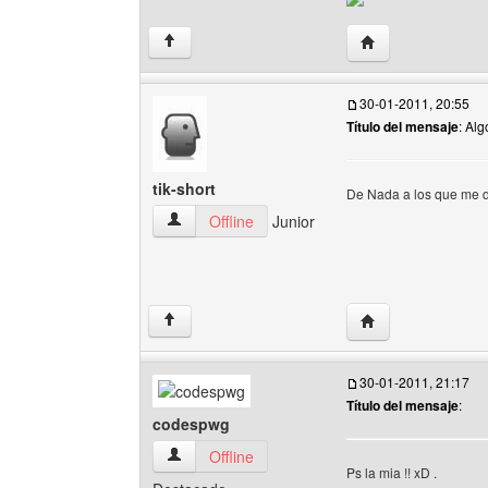
Visitar sitio web d
↑
30-01-2011, 20:55
Título del mensaje
: Alg
tik-short
De Nada a los que me di
tik-short Ver perfil del usuario
Offline
Junior
Visitar sitio web de
↑
30-01-2011, 21:17
Título del mensaje
:
codespwg
codespwg Ver perfil del usuario
Offline
Ps la mia !! xD .