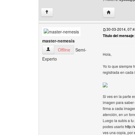
Visitar sitio we
↑
30-03-2014, 07:
Título del mensaje
:
master-nemesis
master-nemesis Ver perfil del usuario
Offline
Semi-
Hola,
Experto
Yo lo que siempre h
registrada en cada
Si ves en la parte e
imagen para saber q
firma a cada imagen
atención, en un fon
Luego la subis a tu 
podes usarlo
http:
ves una copia, por 