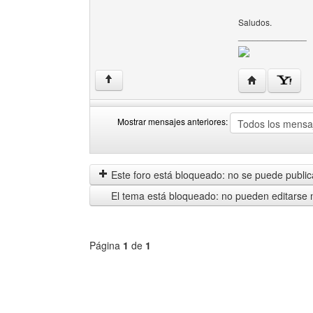
Saludos.
______________
Visitar sitio w
↑
Mostrar mensajes anteriores:
Mostrar
Order
mensajes
by
anteriores
Este foro está bloqueado: no se puede publica
El tema está bloqueado: no pueden editarse 
Página
1
de
1