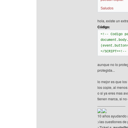
Saludos
hola, existe un ext
Código:
<!-- Codigo p
document.body
(event.button
</SCRIPT><!--
aunque no lo prote
protegida...
lo mejor es que los
los copie, al menos 
o si ya eres mas av
tienen marca, si no
______________
10 años ayudando a
>las cuestiones de 
>Ticket a:
ayuda@pa