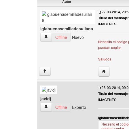
Autor
27-03-2014, 20:
Título del mensaje
IMAGENES
iglabuenasemilladesullana
iglabuenasemilladesullana Ver perfil del usuari
Offline
Nuevo
Necesito el codigo 
puedan copiar.
Saludos
Visitar sitio w
↑
28-03-2014, 09:
Título del mensaje
javidj
IMAGENES
javidj Ver perfil del usuario
Offline
Experto
iglabuenasemillade
Necesito el codig
puedan copiar.