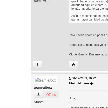
Semi-Experto
que lo hacen son de ayuda) 
autoridad aquí en el foro. 
lo más importante para ellos
Así que resumiendo la respu
ganar mayor cantidad de vis
Para ti seria spam en pocas p
Puede ser tu respuesta yo lo 
______________
Miguel García | Desarrollador
Visitar sitio web del au
↑
08-12-2009, 20:22
Título del mensaje
:
team-aibox
team-aibox Ver perfil del usuario
Offline
Hola,
Nuevo
Eso por ejemplo yo lo hago, p