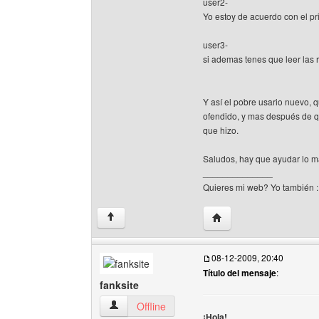
user2-
Yo estoy de acuerdo con el p
user3-
si ademas tenes que leer las 
Y así el pobre usario nuevo, q
ofendido, y mas después de q
que hizo.
Saludos, hay que ayudar lo ma
______________
Quieres mi web? Yo también 
Visitar sitio web del au
↑
08-12-2009, 20:40
Título del mensaje
:
fanksite
fanksite Ver perfil del usuario
Offline
¡Hola!