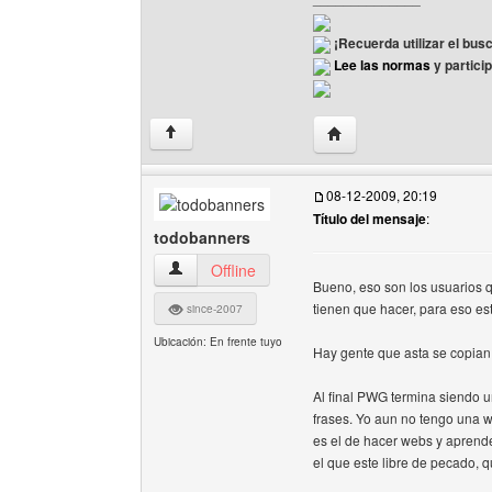
¡Recuerda utilizar el bus
Lee las normas
y partici
Visitar sitio web del au
↑
08-12-2009, 20:19
Título del mensaje
:
todobanners
todobanners Ver perfil del usuario
Offline
Bueno, eso son los usuarios q
tienen que hacer, para eso es
since-2007
Ubicación: En frente tuyo
Hay gente que asta se copian l
Al final PWG termina siendo 
frases. Yo aun no tengo una 
es el de hacer webs y aprend
el que este libre de pecado, q