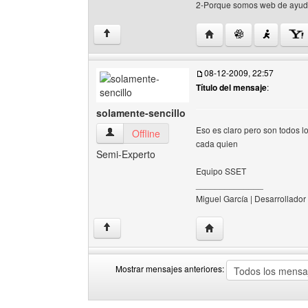
2-Porque somos web de ayud
Visitar sitio web del aut
↑
08-12-2009, 22:57
Título del mensaje
:
solamente-sencillo
Eso es claro pero son todos lo
solamente-sencillo Ver perfil del usuario
Offline
cada quien
Semi-Experto
Equipo SSET
______________
Miguel García | Desarrollador
Visitar sitio web del au
↑
Mostrar mensajes anteriores:
Mostrar
Order
mensajes
by