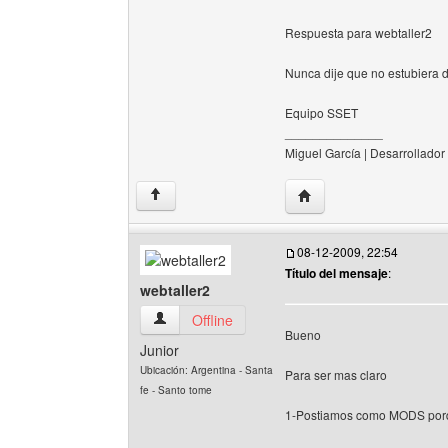
Respuesta para webtaller2
Nunca dije que no estubiera
Equipo SSET
______________
Miguel García | Desarrollador
Visitar sitio web del au
↑
08-12-2009, 22:54
Título del mensaje
:
webtaller2
webtaller2 Ver perfil del usuario
Offline
Bueno
Junior
Ubicación: Argentina - Santa
Para ser mas claro
fe - Santo tome
1-Postiamos como MODS porqu