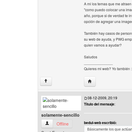
A mi los temas que me atraen
"como puedo colocar una imag
año, porque si de verdad te in
opción de agregar una imagen
También hay casos de personas
su web de ayuda, y PWG empie
quien vamos a ayudar?
Saludos
______________
Quieres mi web? Yo también 
Visitar sitio web del au
↑
08-12-2009, 20:19
Título del mensaje
:
solamente-sencillo
bedul-web escribió:
solamente-sencillo Ver perfil del usuario
Offline
Básicamente los que actúan 