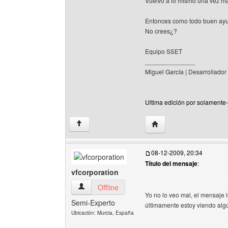
Vuelvo a lo mismo una vez ma
Entonces como todo buen ayu
No crees¿?
Equipo SSET
______________
Miguel García | Desarrollador
Ultima edición por solamente-
Visitar sitio web del au
↑
08-12-2009, 20:34
Título del mensaje
:
vfcorporation
vfcorporation Ver perfil del usuario
Offline
Yo no lo veo mal, el mensaje 
Semi-Experto
últimamente estoy viendo algú
Ubicación: Murcia, España