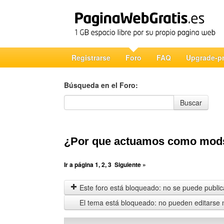
Registrarse
Foro
FAQ
Upgrade-p
Búsqueda en el Foro:
Búsqueda en el Foro
Buscar
¿Por que actuamos como mod
Ir a página
1
,
2
,
3
Siguiente »
Este foro está bloqueado: no se puede publica
El tema está bloqueado: no pueden editarse 