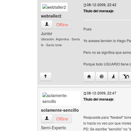
08-12-2009, 22:42
Título del mensaje
:
webtaller2
webtaller2 Ver perfil del usuario
Offline
Pues
Junior
Ubicación: Argentina - Santa
Yo aveses tanvien lo Hago Pa
fe - Santo tome
Pero no se significa que s
Porque todo USUARIO tiene 
Visitar sitio web del aut
↑
08-12-2009, 22:47
Título del mensaje
:
solamente-sencillo
Respuesta para "Nesbet" tome 
solamente-sencillo Ver perfil del usuario
Offline
lo hacia no veo por que mole
Semi-Experto
PD: Se escribe "sencillo" no "s