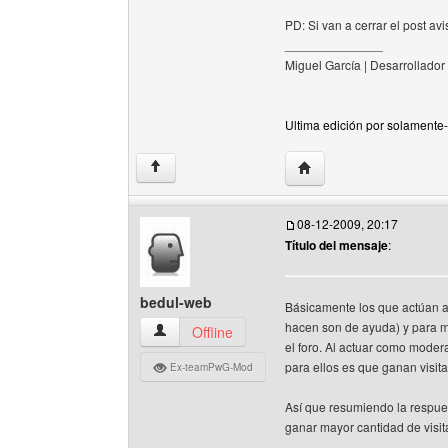
PD: Si van a cerrar el post av
______________
Miguel García | Desarrollador
Ultima edición por solamente-
Visitar sitio web del au
↑
08-12-2009, 20:17
Título del mensaje
:
bedul-web
Básicamente los que actúan as
hacen son de ayuda) y para mí
bedul-web Ver perfil del usuario
Offline
el foro. Al actuar como moder
para ellos es que ganan visita
Ex-teamPwG-Mod
Así que resumiendo la respues
ganar mayor cantidad de visit
______________