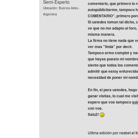
Semi-Experto
comentario, que primero lo r
Ubicación: Buenos Aires -
autopúblicitarme, tampoco 
Argentina
COMENTARIO", primero porque
Si ustedes toman tal dicho, 
ve que no me adapto al foro,
misma manera.
La firma no tiene nada que ve
ver mas "linda" por decir.
Tampoco armo complot y nada
que hayas puesto mi nombre,
siento que todos los comenta
admitir que estoy enfurecido
necesidad de poner mi nomb
En fin, si para ustedes, hag
ganar visitas, lo cual me visi
espero que vos tampoco
sol
con vos.
Salu2!
Ultima edición por nesbet el 