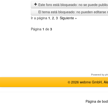
anteriores
Este foro está bloqueado: no se puede publica
El tema está bloqueado: no pueden editarse 
Ir a página
1
,
2
,
3
Siguiente »
Página
1
de
3
Seleccione
un
foro
Powered by
p
© 2026 webme GmbH, Alem
Página de bod