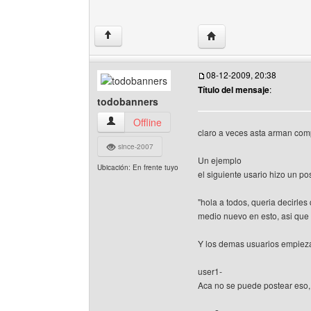
Visitar sitio web del aut
↑
08-12-2009, 20:38
Título del mensaje
:
todobanners
todobanners Ver perfil del usuario
Offline
claro a veces asta arman compl
since-2007
Un ejemplo
Ubicación: En frente tuyo
el siguiente usario hizo un p
"hola a todos, queria decirle
medio nuevo en esto, asi que
Y los demas usuarios empieza
user1-
Aca no se puede postear eso,