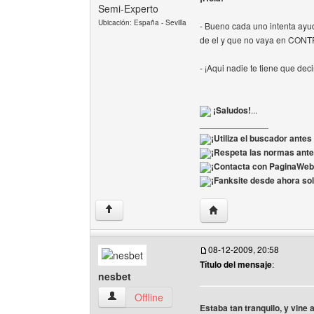
Semi-Experto
Ubicación: España - Sevilla
- Bueno cada uno intenta ayud
de el y que no vaya en CO
- ¡Aqui nadie te tiene que de
¡Saludos!
...
______________
¡Utiliza el buscador antes
¡Respeta las normas ante
¡Contacta con PaginaWeb
¡Fanksite desde ahora sol
Visitar sitio web del aut
↑
08-12-2009, 20:58
Título del mensaje
:
nesbet
nesbet Ver perfil del usuario
Offline
Estaba tan tranquilo, y vine 