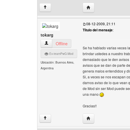
Visitar sitio web del aut
↑
08-12-2009, 21:11
Título del mensaje
:
tokarg
tokarg Ver perfil del usuario
Offline
Se ha hablado varias veces l
brindar ustedes a nuestro tra
Ex-teamPwG-Mod
demasiado que le den avisos 
Ubicación: Buenos Aires,
avisos que se dan de parte d
Argentina
genera malos entendidos y di
Si, a veces se nos escapan c
darnos aviso de lo que vean 
de Mod sin ser Mod puede ser
una mano
Gracias!!
Visitar sitio web del aut
↑