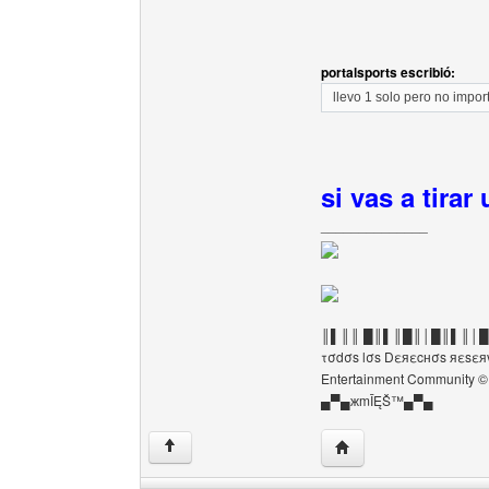
portalsports escribió:
llevo 1 solo pero no impor
si vas a tirar
______________
║▌║║ █║▌║█║│█║▌║│
τσdσs lσs Dεяεcнσs яεsε
Entertainment Community ©
▄▀▄жmĪĘŠ™▄▀▄
Visitar sitio web del a
↑