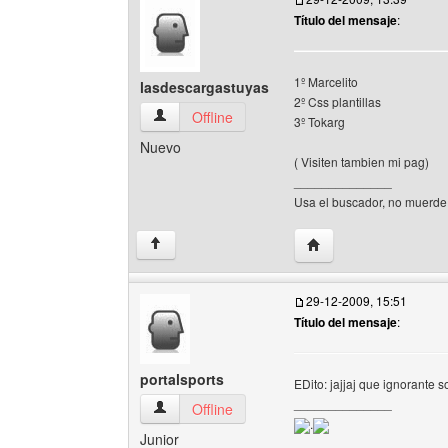
Título del mensaje
:
1º Marcelito
lasdescargastuyas
2º Css plantillas
lasdescargastuyas Ver perfil del usuario
Offline
3º Tokarg
Nuevo
( Visiten tambien mi pag)
______________
Usa el buscador, no muerde,
Visitar sitio web del a
↑
29-12-2009, 15:51
Título del mensaje
:
portalsports
EDito: jajjaj que ignorante 
______________
portalsports Ver perfil del usuario
Offline
.
Junior