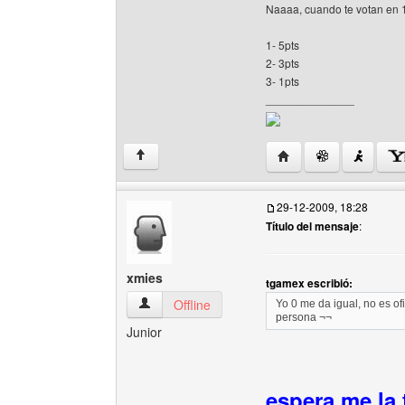
Naaaa, cuando te votan en 1
1- 5pts
2- 3pts
3- 1pts
______________
Visitar sitio web del au
↑
29-12-2009, 18:28
Título del mensaje
:
xmies
tgamex escribió:
xmies Ver perfil del usuario
Offline
Yo 0 me da igual, no es of
persona ¬¬
Junior
espera me la 