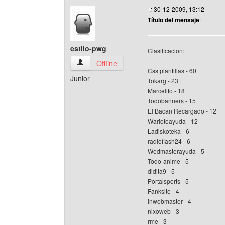
30-12-2009, 13:12
Título del mensaje
:
estilo-pwg
Clasificacion:
estilo-pwg Ver perfil del usuario
Offline
Css plantillas - 60
Junior
Tokarg - 23
Marcelito - 18
Todobanners - 15
El Bacan Recargado - 12
Warioteayuda - 12
Ladiskoteka - 6
radioflash24 - 6
Wedmasterayuda - 5
Todo-anime - 5
didita9 - 5
Portalsports - 5
Fanksite - 4
inwebmaster - 4
nixoweb - 3
rme - 3