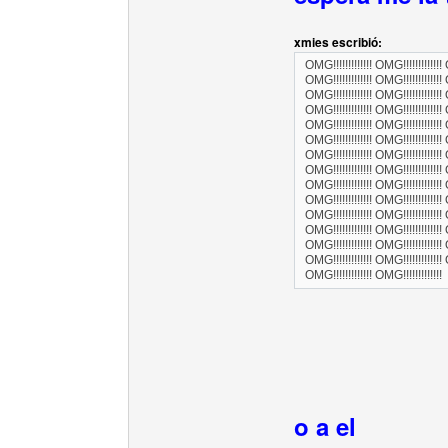
xmies escribió:
OMG!!!!!!!!!!!!! OMG!!!!!!!!!!!!! 
OMG!!!!!!!!!!!!! OMG!!!!!!!!!!!!! 
OMG!!!!!!!!!!!!! OMG!!!!!!!!!!!!! 
OMG!!!!!!!!!!!!! OMG!!!!!!!!!!!!! 
OMG!!!!!!!!!!!!! OMG!!!!!!!!!!!!! 
OMG!!!!!!!!!!!!! OMG!!!!!!!!!!!!! 
OMG!!!!!!!!!!!!! OMG!!!!!!!!!!!!! 
OMG!!!!!!!!!!!!! OMG!!!!!!!!!!!!! 
OMG!!!!!!!!!!!!! OMG!!!!!!!!!!!!! 
OMG!!!!!!!!!!!!! OMG!!!!!!!!!!!!! 
OMG!!!!!!!!!!!!! OMG!!!!!!!!!!!!! 
OMG!!!!!!!!!!!!! OMG!!!!!!!!!!!!! 
OMG!!!!!!!!!!!!! OMG!!!!!!!!!!!!! 
OMG!!!!!!!!!!!!! OMG!!!!!!!!!!!!! 
OMG!!!!!!!!!!!!! OMG!!!!!!!!!!!!!
o a el