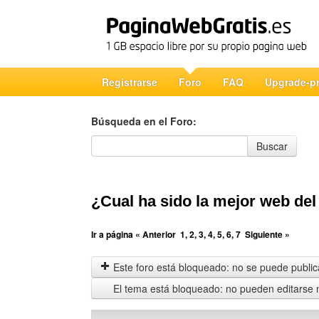
Registrarse
Foro
FAQ
Upgrade-p
Búsqueda en el Foro:
Búsqueda en el Foro
Buscar
¿Cual ha sido la mejor web del
Ir a página
« Anterior
1
,
2
,
3
,
4
,
5
,
6
,
7
Siguiente »
Este foro está bloqueado: no se puede publica
El tema está bloqueado: no pueden editarse 