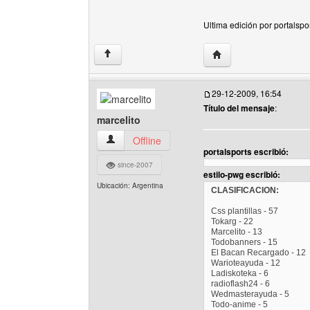
Ultima edición por portalspo
Visitar sitio web del au
↑
29-12-2009, 16:54
Título del mensaje
:
marcelito
marcelito Ver perfil del usuario
Offline
portalsports escribió:
since-2007
estilo-pwg escribió:
Ubicación: Argentina
CLASIFICACION:
Css plantillas - 57
Tokarg - 22
Marcelito - 13
Todobanners - 15
El Bacan Recargado - 12
Warioteayuda - 12
Ladiskoteka - 6
radioflash24 - 6
Wedmasterayuda - 5
Todo-anime - 5