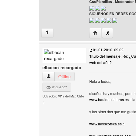
CssPlantillas - Moderador
SIGUENOS EN REDES SOC
Visitar sitio web del au
↑
01-01-2010, 09:02
Título del mensaje
: Re: ¿Cu
web del año?
elbacan-recargado
elbacan-recargado Ver perfil del usuario
Offline
Hola a todos,
since-2007
diseños hay muchos, pero ha
Ubicación: Viña del Mar, Chile
www.bauldecriaturas.es.tl
la
;)
y las otras dos que me gust
www.ladiskoteka.es.tl
www.electronicamdp.es.tl