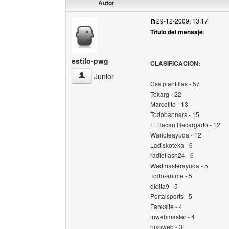
Autor
29-12-2009, 13:17
Título del mensaje
:
estilo-pwg
CLASIFICACION:
estilo-pwg Ver perfil del usuario
Junior
Css plantillas - 57
Tokarg - 22
Marcelito - 13
Todobanners - 15
El Bacan Recargado - 12
Warioteayuda - 12
Ladiskoteka - 6
radioflash24 - 6
Wedmasterayuda - 5
Todo-anime - 5
didita9 - 5
Portalsports - 5
Fanksite - 4
inwebmaster - 4
nixoweb - 3