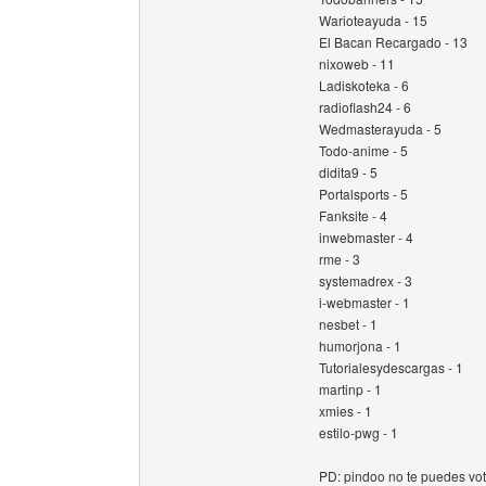
Warioteayuda - 15
El Bacan Recargado - 13
nixoweb - 11
Ladiskoteka - 6
radioflash24 - 6
Wedmasterayuda - 5
Todo-anime - 5
didita9 - 5
Portalsports - 5
Fanksite - 4
inwebmaster - 4
rme - 3
systemadrex - 3
i-webmaster - 1
nesbet - 1
humorjona - 1
Tutorialesydescargas - 1
martinp - 1
xmies - 1
estilo-pwg - 1
PD: pindoo no te puedes vota