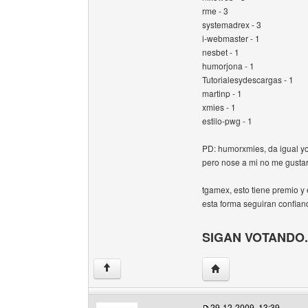
rme - 3
systemadrex - 3
i-webmaster - 1
nesbet - 1
humorjona - 1
Tutorialesydescargas - 1
martinp - 1
xmies - 1
estilo-pwg - 1
PD: humorxmies, da igual yo
pero nose a mi no me gustar
tgamex, esto tiene premio y
esta forma seguiran confiand
SIGAN VOTANDO.
Visitar sitio web del au
↑
29-12-2009, 13:39