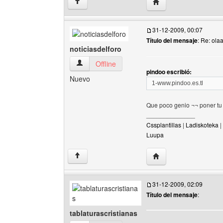
Visitar sitio web del a
↑
31-12-2009, 00:07
Título del mensaje
: Re: olaa
noticiasdelforo
noticiasdelforo Ver perfil del usuario
Offline
pindoo escribió:
Nuevo
1-www.pindoo.es.tl
Que poco genio ¬¬ poner t
______________
Cssplantillas
|
Ladiskoteka
|
Luupa
Visitar sitio web del au
↑
31-12-2009, 02:09
Título del mensaje
:
tablaturascristianas