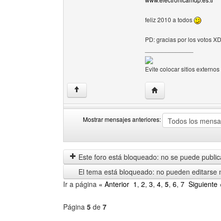
feliz 2010 a todos
PD: gracias por los votos X
______________
Evite colocar sitios externos
Visitar sitio web del 
↑
Mostrar mensajes anteriores:
Mostrar
Order
mensajes
by
anteriores
Este foro está bloqueado: no se puede publica
El tema está bloqueado: no pueden editarse 
Ir a página
« Anterior
1
,
2
,
3
,
4
,
5
,
6
,
7
Siguiente 
Página
5
de
7