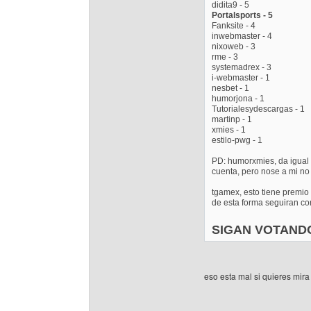
didita9 - 5
Portalsports - 5
Fanksite - 4
inwebmaster - 4
nixoweb - 3
rme - 3
systemadrex - 3
i-webmaster - 1
nesbet - 1
humorjona - 1
Tutorialesydescargas - 1
martinp - 1
xmies - 1
estilo-pwg - 1
PD: humorxmies, da igual 
cuenta, pero nose a mi no
tgamex, esto tiene premio
de esta forma seguiran con
SIGAN VOTAND
eso esta mal si quieres mira 