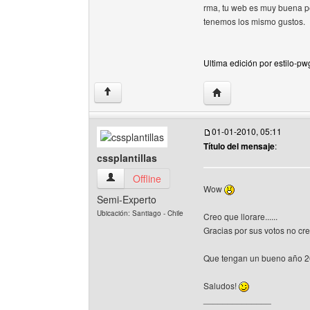
rma, tu web es muy buena pe
tenemos los mismo gustos.
Ultima edición por estilo-pw
Visitar sitio web del au
↑
01-01-2010, 05:11
Título del mensaje
:
cssplantillas
cssplantillas Ver perfil del usuario
Offline
Wow
Semi-Experto
Ubicación: Santiago - Chile
Creo que llorare......
Gracias por sus votos no crei
Que tengan un bueno año 2
Saludos!
______________