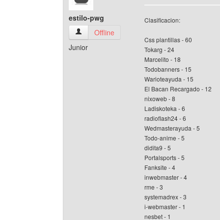
estilo-pwg
Clasificacion:
estilo-pwg Ver perfil del usuario
Offline
Css plantillas - 60
Junior
Tokarg - 24
Marcelito - 18
Todobanners - 15
Warioteayuda - 15
El Bacan Recargado - 12
nixoweb - 8
Ladiskoteka - 6
radioflash24 - 6
Wedmasterayuda - 5
Todo-anime - 5
didita9 - 5
Portalsports - 5
Fanksite - 4
inwebmaster - 4
rme - 3
systemadrex - 3
i-webmaster - 1
nesbet - 1