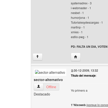
systemadrex - 3
i-webmaster - 1
nesbet - 1
humorjona - 1
Tutorialesydescargas - 1
martinp - 1
xmies - 1
estilo-pwg - 1
PD: FALTA UN DIA, VOTE
Visitar sitio web del au
↑
30-12-2009, 13:32
Título del mensaje
:
sector-alternativo
sector-alternativo Ver perfil del usuario
Offline
Yo primero a
Destacado
1°Nixoweb
(porque lo cono