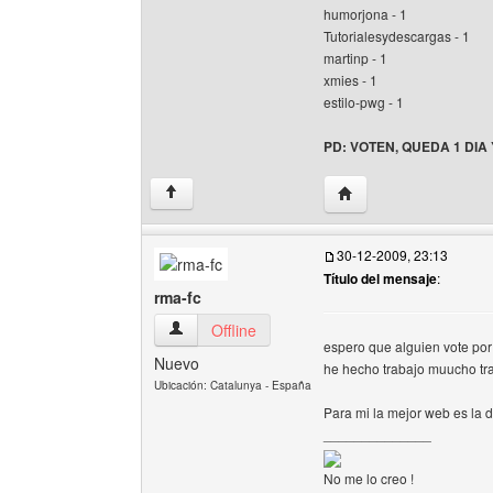
humorjona - 1
Tutorialesydescargas - 1
martinp - 1
xmies - 1
estilo-pwg - 1
PD: VOTEN, QUEDA 1 DIA 
Visitar sitio web del au
↑
30-12-2009, 23:13
Título del mensaje
:
rma-fc
rma-fc Ver perfil del usuario
Offline
espero que alguien vote po
Nuevo
he hecho trabajo muucho tr
Ubicación: Catalunya - España
Para mi la mejor web es la 
______________
No me lo creo !