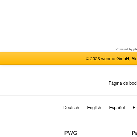
Seleccione
un
foro
Powered by
p
© 2026 webme GmbH, Alem
Página de bod
Deutsch
English
Español
Fr
PWG
P