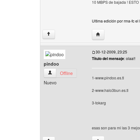
10 MBPS de bajada ! ESTO 
Ultima edición por rma-fc el
Visitar sitio web del au
↑
30-12-2009, 23:25
Título del mensaje
: olaa!!
pindoo
pindoo Ver perfil del usuario
Offline
1-www.pindoo.es.tl
Nuevo
2-www.halo3bun.es.tl
3-tokarg
esas son para mi las 3 mej