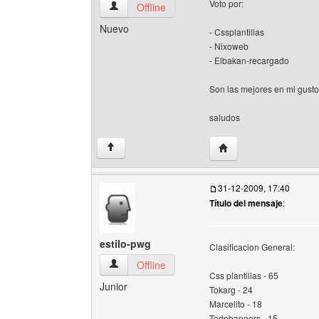
Voto por:
tablaturascristianas Ver perfil del usuario
Offline
Nuevo
- Cssplantillas
- Nixoweb
- Elbakan-recargado
Son las mejores en mi gusto
saludos
Visitar sitio web del au
↑
31-12-2009, 17:40
Título del mensaje
:
estilo-pwg
Clasificacion General:
estilo-pwg Ver perfil del usuario
Offline
Css plantillas - 65
Junior
Tokarg - 24
Marcelito - 18
Todobanners - 15