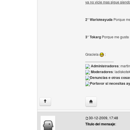
ya no vicie mas sigue sien
2° Warioteayuda
Porque me
3° Tokarg
Porque me gusta 
Graciela
:
______________
Administradores
: marti
Moderadores
: ladiskote
Denuncias e otras cosa
Porfavor si necesitas a
Visitar sitio web del au
↑
30-12-2009, 17:48
Título del mensaje
: