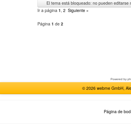
El tema está bloqueado: no pueden editarse 
Ir a página
1
,
2
Siguiente »
Página
1
de
2
Seleccione
un
foro
Powered by
p
© 2026 webme GmbH, Alem
Página de bod