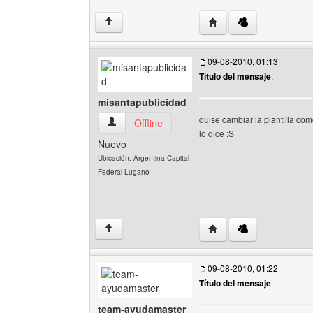
Visitar sitio web del au
↑
09-08-2010, 01:13
Título del mensaje
:
misantapublicidad
quise cambiar la plantilla co
misantapublicidad Ver perfil del usuario
Offline
lo dice :S
Nuevo
Ubicación: Argentina-Capital
Federal-Lugano
Visitar sitio web del au
↑
09-08-2010, 01:22
Título del mensaje
:
team-ayudamaster