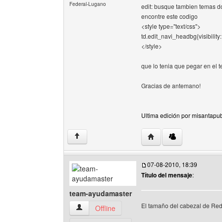
Federal-Lugano
edit: busque tambien temas do
encontre este codigo
<style type="text/css">
td.edit_navi_headbg{visibility:
</style>
que lo tenia que pegar en el 
Gracias de antemano!
Ultima edición por misantapub
Visitar sitio web del au
↑
07-08-2010, 18:39
Título del mensaje
:
team-ayudamaster
El tamaño del cabezal de Red
team-ayudamaster Ver perfil del usuario
Offline