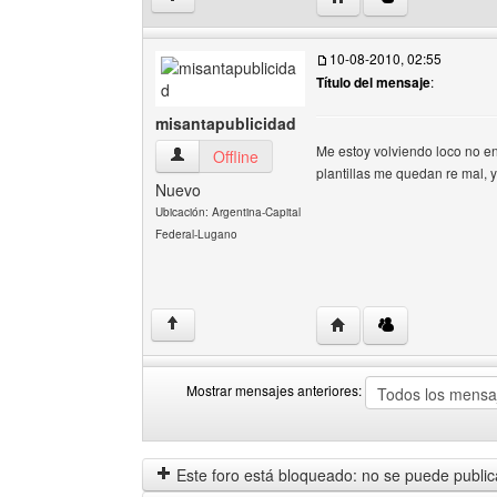
10-08-2010, 02:55
Título del mensaje
:
misantapublicidad
Me estoy volviendo loco no en
misantapublicidad Ver perfil del usuario
Offline
plantillas me quedan re mal, 
Nuevo
Ubicación: Argentina-Capital
Federal-Lugano
Visitar sitio web del au
↑
Mostrar mensajes anteriores:
Mostrar
Order
mensajes
by
anteriores
Este foro está bloqueado: no se puede publica