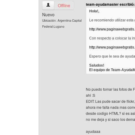
team-ayudamaster escribió:
misantapublicidad Ver perfil del usuario
Offline
Hola!,
Nuevo
Le recomiendo utilizar esta 
Ubicación: Argentina-Capital
Federal-Lugano
http://www.paginawebgratis
Con respecto a colocar la in
http://www.paginawebgratis
Espero que le sea de ayud
Saludos!
El equipo de Team-AyudaM
No puedo tomar las fotos de 
ahi :S
EDIT: Las pude sacar de flickr
ahora me falta nada mas como
desde codigo HTML? si es asi
no me deja y si saco los dema
ayudaaa