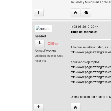
saludos! y Muchisimas graci
Visitar sitio web del au
↑
08-08-2010, 20:44
Título del mensaje
:
nesbet
nesbet Ver perfil del usuario
Offline
A lo que se refiere usted, es 
Semi-Experto
http://www.paginawebgratis.
Ubicación: Buenos Aires -
Argentina
Aquí varios
ejemplos
:
http://www.paginawebgratis.e
http://www.paginawebgratis.e
http://www.paginawebgratis.e
http://www.paginawebgratis.e
Ultima edición por nesbet el
Visitar sitio web del aut
↑