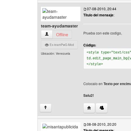
07-08-2010, 20:44
Título del mensaje
:
team-ayudamaster
Prueba con este codigo,
team-ayudamaster Ver perfil del usuario
Offline
Código:
Ex-teamPwG-Mod
<style type="text/css
Ubicación: Venezuela
td.edit_page_main_bg{
</style>
Colocalo en
Texto por encima
Salu2!
Visitar sitio web del a
↑
08-08-2010, 20:20
Título del mensaje
: