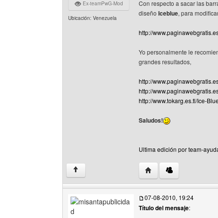
Con respecto a sacar las barra
Ex-teamPwG-Mod
diseño
Iceblue
, para modifica
Ubicación: Venezuela
http://www.paginawebgratis.e
Yo personalmente le recomi
grandes resultados,
http://www.paginawebgratis.e
http://www.paginawebgratis.e
http://www.tokarg.es.tl/Ice-Blu
Saludos!
Ultima edición por team-ayud
Visitar sitio web del a
↑
07-08-2010, 19:24
Título del mensaje
: