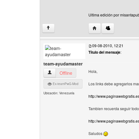
Ultima edición por misantapub
Visitar sitio web del au
↑
09-08-2010, 12:21
Título del mensaje
:
team-ayudamaster
Hola,
team-ayudamaster Ver perfil del usuario
Offline
Los links debe agregarlos manu
Ex-teamPwG-Mod
Ubicación: Venezuela
http://www.paginawebgratis.e
Tambien recuerda seguir todo
http://www.paginawebgratis.e
Saludos