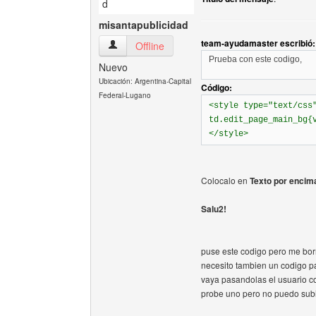
misantapublicidad
team-ayudamaster escribió:
misantapublicidad Ver perfil del usuario
Offline
Prueba con este codigo,
Nuevo
Ubicación: Argentina-Capital
Código:
Federal-Lugano
<style type="text/css
td.edit_page_main_bg{
</style>
Colocalo en
Texto por encima
Salu2!
puse este codigo pero me bor
necesito tambien un codigo p
vaya pasandolas el usuario con
probe uno pero no puedo subi