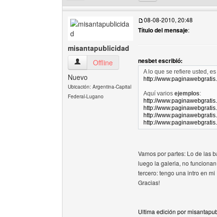
08-08-2010, 20:48
Título del mensaje
:
misantapublicidad
nesbet escribió:
misantapublicidad Ver perfil del usuario
Offline
A lo que se refiere usted, e
Nuevo
http://www.paginawebgratis
Ubicación: Argentina-Capital
Aquí varios
ejemplos
:
Federal-Lugano
http://www.paginawebgratis
http://www.paginawebgratis
http://www.paginawebgratis
http://www.paginawebgratis
Vamos por partes: Lo de las ba
luego la galeria, no funciona
tercero: tengo una intro en m
Gracias!
Ultima edición por misantapu