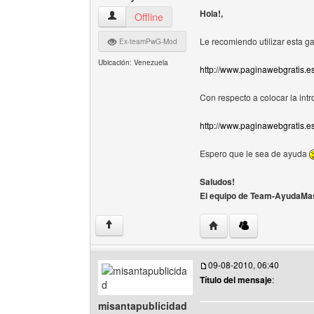
Hola!,
team-ayudamaster Ver perfil del usuario
Offline
Le recomiendo utilizar esta ga
Ex-teamPwG-Mod
Ubicación: Venezuela
http://www.paginawebgratis.e
Con respecto a colocar la intr
http://www.paginawebgratis.e
Espero que le sea de ayuda
Saludos!
El equipo de Team-AyudaMas
Visitar sitio web del a
↑
09-08-2010, 06:40
Título del mensaje
:
misantapublicidad