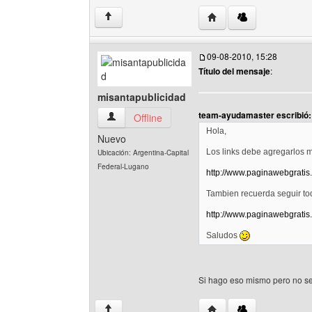
Visitar sitio web del a
↑
09-08-2010, 15:28
Título del mensaje
:
misantapublicidad
team-ayudamaster escribió:
misantapublicidad Ver perfil del usuario
Offline
Hola,
Nuevo
Los links debe agregarlos ma
Ubicación: Argentina-Capital
Federal-Lugano
http://www.paginawebgratis
Tambien recuerda seguir to
http://www.paginawebgratis
Saludos
Si hago eso mismo pero no se
Visitar sitio web del au
↑