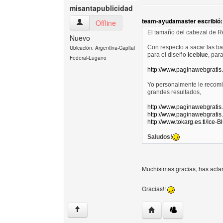
misantapublicidad
team-ayudamaster escribió:
misantapublicidad Ver perfil del usuario
Offline
El tamaño del cabezal de R
Nuevo
Con respecto a sacar las bar
Ubicación: Argentina-Capital
para el diseño
Iceblue
, par
Federal-Lugano
http://www.paginawebgratis
Yo personalmente le reco
grandes resultados,
http://www.paginawebgratis
http://www.paginawebgratis
http://www.tokarg.es.tl/Ice-B
Saludos!
Muchisimas gracias, has acla
Gracias!!
Visitar sitio web del au
↑