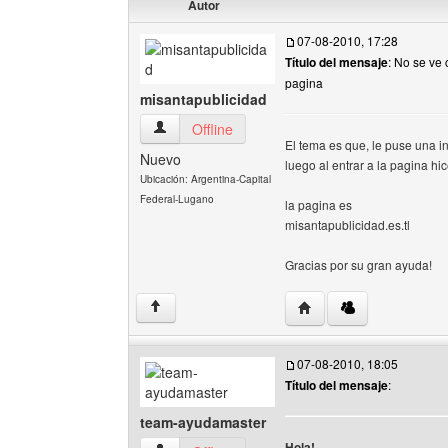
Autor
07-08-2010, 17:28
Título del mensaje
: No se ve
pagina
misantapublicidad
misantapublicidad Ver perfil del usuario
Offline
El tema es que, le puse una in
Nuevo
luego al entrar a la pagina h
Ubicación: Argentina-Capital
Federal-Lugano
la pagina es
misantapublicidad.es.tl
Gracias por su gran ayuda!
Visitar sitio web del au
↑
07-08-2010, 18:05
Título del mensaje
:
team-ayudamaster
Hola!,