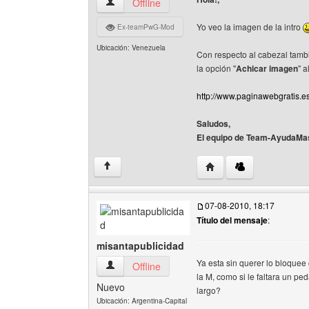
team-ayudamaster Ver perfil del usuario
Offline
Yo veo la imagen de la intro
Ex-teamPwG-Mod
Ubicación: Venezuela
Con respecto al cabezal tamb
la opción "
Achicar imagen
" 
http://www.paginawebgratis.e
Saludos,
El equipo de Team-AyudaMas
Visitar sitio web del a
↑
07-08-2010, 18:17
Título del mensaje
:
misantapublicidad
Ya esta sin querer lo bloquee 
misantapublicidad Ver perfil del usuario
Offline
la M, como si le faltara un pe
Nuevo
largo?
Ubicación: Argentina-Capital