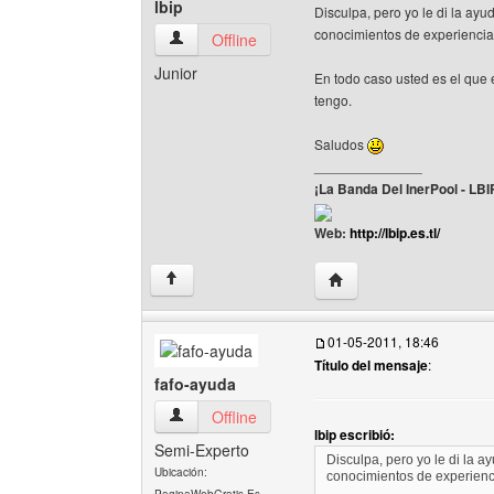
lbip
Disculpa, pero yo le di la ay
conocimientos de experienci
lbip Ver perfil del usuario
Offline
Junior
En todo caso usted es el que 
tengo.
Saludos
______________
¡La Banda Del InerPool - LBI
Web:
http://lbip.es.tl/
Visitar sitio web del auto
↑
01-05-2011, 18:46
Título del mensaje
:
fafo-ayuda
fafo-ayuda Ver perfil del usuario
Offline
lbip escribió:
Semi-Experto
Disculpa, pero yo le di la 
Ubicación:
conocimientos de experien