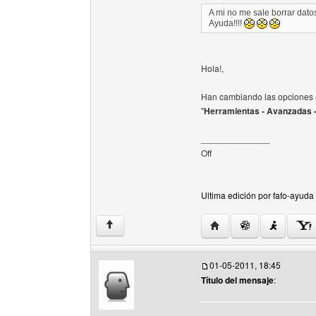
A mi no me sale borrar dato
Ayuda!!!!
Hola!,
Han cambiando las opciones 
"
Herramientas - Avanzadas - 
______________
Off
Ultima edición por fafo-ayud
Visitar sitio web del aut
↑
01-05-2011, 18:45
Título del mensaje
: