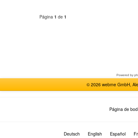
Página
1
de
1
Seleccione
un
foro
Powered by
p
© 2026 webme GmbH, Alem
Página de bod
Deutsch
English
Español
Fr