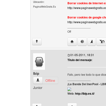
Ubicación:
Borrar cookies de Internet ex
PaginaWebGratis.Es
http://www.paginawebgratis.e
Borrar cookies de google c
http://www.paginawebgratis.e
______________
Off
Visitar sitio web del aut
↑
01-05-2011, 18:31
Título del mensaje
:
lbip
Fafo, pero lee todo lo que dic
______________
lbip Ver perfil del usuario
Offline
¡La Banda Del InerPool - LBI
Junior
Web:
http://lbip.es.tl/