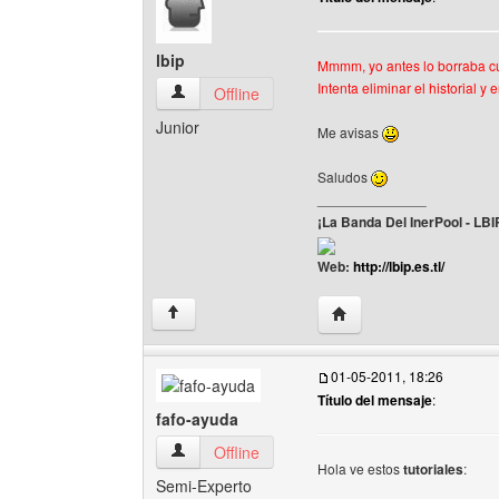
lbip
Mmmm, yo antes lo borraba cu
Intenta eliminar el historial 
lbip Ver perfil del usuario
Offline
Junior
Me avisas
Saludos
______________
¡La Banda Del InerPool - LBI
Web:
http://lbip.es.tl/
Visitar sitio web del auto
↑
01-05-2011, 18:26
Título del mensaje
:
fafo-ayuda
fafo-ayuda Ver perfil del usuario
Offline
Hola ve estos
tutoriales
:
Semi-Experto