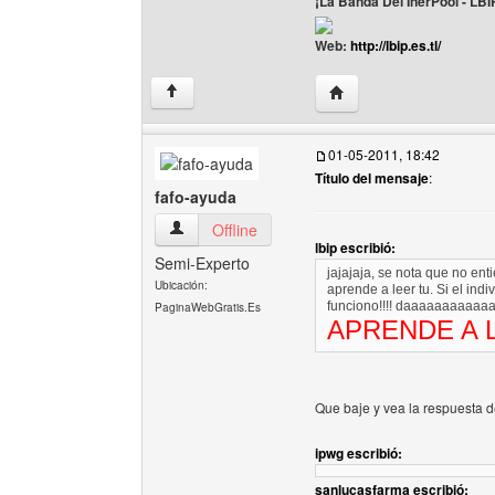
¡La Banda Del InerPool - LBI
Web:
http://lbip.es.tl/
Visitar sitio web del auto
↑
01-05-2011, 18:42
Título del mensaje
:
fafo-ayuda
fafo-ayuda Ver perfil del usuario
Offline
lbip escribió:
Semi-Experto
jajajaja, se nota que no en
Ubicación:
aprende a leer tu. Si el ind
funciono!!!! daaaaaaaaa
PaginaWebGratis.Es
APRENDE A 
Que baje y vea la respuesta 
ipwg escribió:
sanlucasfarma escribió: