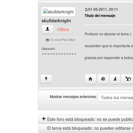
01-05-2011, 20:11
Título del mensaje
:
skulldarknight
skulldarknight Ver perfil del usuario
Offline
Porfavor no desviar el tema (:
Ex-teamPwG-Mod
recuerden que lo importante e
Ubicación:
ᅚᅚᅚᅚᅚᅚᅚᅚᅚᅚᅚᅚᅚ
gracias por responder a todos 
Visitar sitio web del aut
↑
Mostrar mensajes anteriores:
Mostrar
Order
mensajes
by
anteriores
Este foro está bloqueado: no se puede publica
El tema está bloqueado: no pueden editarse 