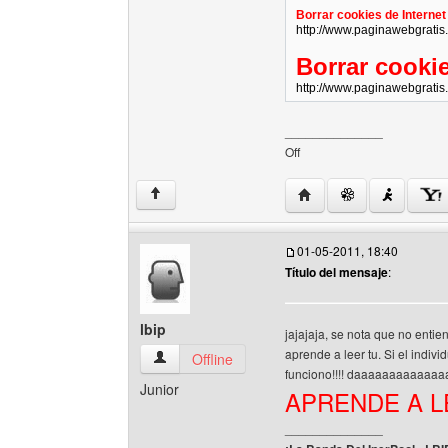
Borrar cookies de Internet 
http://www.paginawebgratis
Borrar cooki
http://www.paginawebgratis
______________
Off
Visitar sitio web del aut
↑
01-05-2011, 18:40
Título del mensaje
:
lbip
jajajaja, se nota que no enti
aprende a leer tu. Si el indiv
lbip Ver perfil del usuario
Offline
funciono!!!! daaaaaaaaaaa
Junior
APRENDE A L
______________