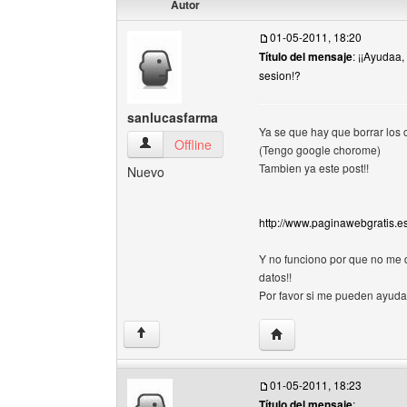
Autor
01-05-2011, 18:20
Título del mensaje
: ¡¡Ayudaa,
sesion!?
sanlucasfarma
Ya se que hay que borrar los c
sanlucasfarma Ver perfil del usuario
Offline
(Tengo google chorome)
Tambien ya este post!!
Nuevo
http://www.paginawebgratis.
Y no funciono por que no me 
datos!!
Por favor si me pueden ayuda
Visitar sitio web del au
↑
01-05-2011, 18:23
Título del mensaje
: