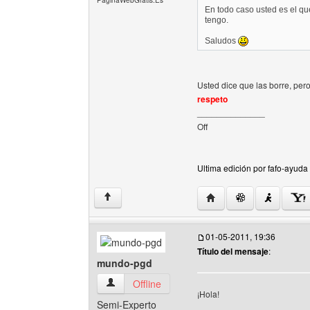
PaginaWebGratis.Es
En todo caso usted es el qu
tengo.
Saludos
Usted dice que las borre, per
respeto
______________
Off
Ultima edición por fafo-ayud
Visitar sitio web del aut
↑
01-05-2011, 19:36
Título del mensaje
:
mundo-pgd
mundo-pgd Ver perfil del usuario
Offline
¡Hola!
Semi-Experto