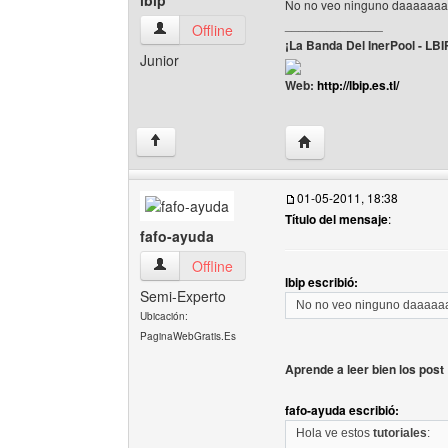
lbip
No no veo ninguno daaaaaaa
______________
lbip Ver perfil del usuario
Offline
¡La Banda Del InerPool - LBI
Junior
Web:
http://lbip.es.tl/
Visitar sitio web del auto
↑
01-05-2011, 18:38
Título del mensaje
:
fafo-ayuda
fafo-ayuda Ver perfil del usuario
Offline
lbip escribió:
Semi-Experto
No no veo ninguno daaaaa
Ubicación:
PaginaWebGratis.Es
Aprende a leer bien los post
fafo-ayuda escribió:
Hola ve estos
tutoriales
: