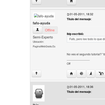
Visitar sitio web del auto
↑
01-05-2011, 18:32
Título del mensaje
:
fafo-ayuda
fafo-ayuda Ver perfil del usuario
Offline
lbip escribió:
Semi-Experto
Fafo, pero lee todo lo que d
Ubicación:
PaginaWebGratis.Es
No ves el segundo tutorial? "
______________
Off
Visitar sitio web del aut
↑
01-05-2011, 18:36
Título del mensaje
: