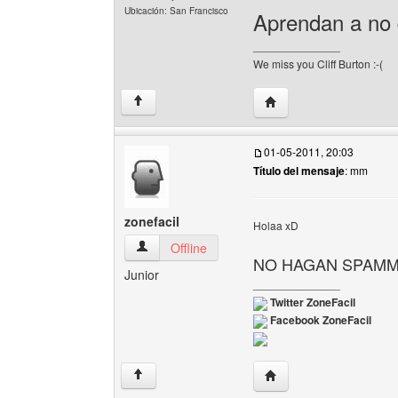
Ubicación: San Francisco
Aprendan a no 
______________
We miss you Cliff Burton :-(
Visitar sitio web del au
↑
01-05-2011, 20:03
Título del mensaje
: mm
zonefacil
Holaa xD
zonefacil Ver perfil del usuario
Offline
NO HAGAN SPAM
Junior
______________
Twitter ZoneFacil
Facebook ZoneFacil
Visitar sitio web del aut
↑