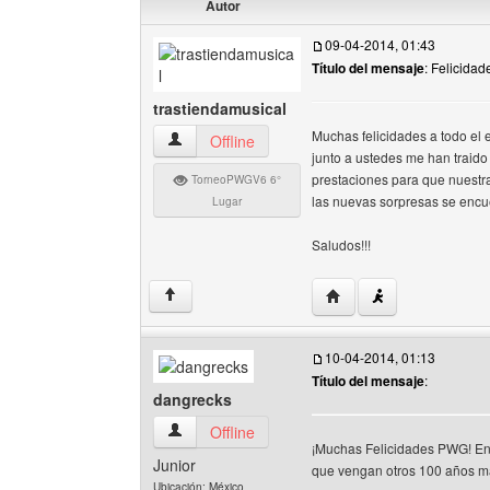
Autor
09-04-2014, 01:43
Título del mensaje
: Felicidad
trastiendamusical
Muchas felicidades a todo el 
trastiendamusical Ver perfil del usuario
Offline
junto a ustedes me han traid
prestaciones para que nuestra
TorneoPWGV6 6°
las nuevas sorpresas se encuen
Lugar
Saludos!!!
Visitar sitio web del aut
↑
10-04-2014, 01:13
Título del mensaje
:
dangrecks
dangrecks Ver perfil del usuario
Offline
¡Muchas Felicidades PWG! En 
Junior
que vengan otros 100 años má
Ubicación: México