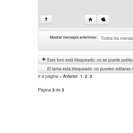
Visitar sitio web del aut
↑
Mostrar mensajes anteriores:
Mostrar
Order
mensajes
by
anteriores
Este foro está bloqueado: no se puede publica
El tema está bloqueado: no pueden editarse 
Ir a página
« Anterior
1
,
2
,
3
Página
3
de
3
Seleccione
un