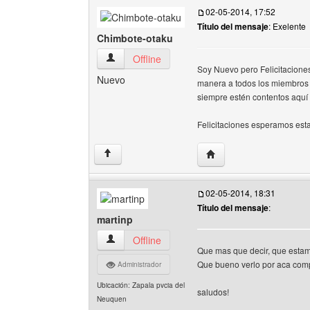
02-05-2014, 17:52
Título del mensaje
: Exelente
Chimbote-otaku
Chimbote-otaku Ver perfil del usuario
Offline
Soy Nuevo pero Felicitaciones
Nuevo
manera a todos los miembros 
siempre estén contentos aquí 
Felicitaciones esperamos esta
Visitar sitio web del au
↑
02-05-2014, 18:31
Título del mensaje
:
martinp
martinp Ver perfil del usuario
Offline
Que mas que decir, que estamo
Que bueno verlo por aca co
Administrador
Ubicación: Zapala pvcia del
saludos!
Neuquen