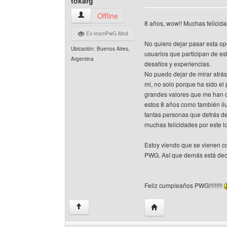
tokarg
tokarg Ver perfil del usuario
Offline
8 años, wow!! Muchas felicid
Ex-teamPwG-Mod
No quiero dejar pasar esta op
Ubicación: Buenos Aires,
usuarios que participan de e
Argentina
desafíos y experiencias.
No puedo dejar de mirar atrá
mi, no solo porque ha sido el 
grandes valores que me han d
estos 8 años como también il
tantas personas que detrás de
muchas felicidades por este l
Estoy viendo que se vienen co
PWG. Así que demás está deci
Feliz cumpleaños PWG!!!!!!!!!
Visitar sitio web del aut
↑