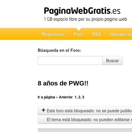
Registrarse
Foro
FAQ
Upgrade-p
Búsqueda en el Foro:
Búsqueda en el Foro
Buscar
8 años de PWG!!
Ir a página
« Anterior
1
,
2
,
3
Este foro está bloqueado: no se puede publica
El tema está bloqueado: no pueden editarse 