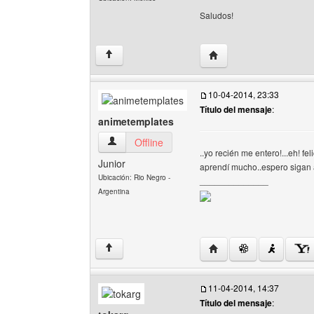
Saludos!
Visitar sitio web del au
↑
10-04-2014, 23:33
Título del mensaje
:
animetemplates
animetemplates Ver perfil del usuario
Offline
..yo recién me entero!...eh! f
Junior
aprendí mucho..espero sigan
Ubicación: Rio Negro -
______________
Argentina
Visitar sitio web del au
↑
11-04-2014, 14:37
Título del mensaje
: