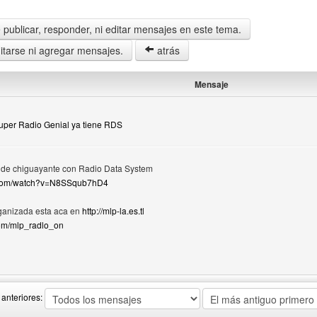
publicar, responder, ni editar mensajes en este tema.
tarse ni agregar mensajes.
atrás
Mensaje
Super Radio Genial ya tiene RDS
y de chiguayante con Radio Data System
e.com/watch?v=N8SSqub7hD4
ganizada esta aca en
http://mlp-la.es.tl
.com/mlp_radlo_on
del autor: Mlp-la
anteriores: