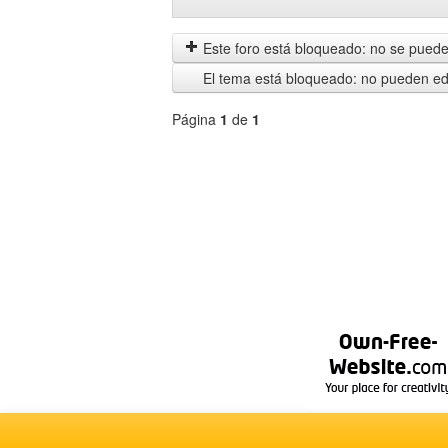
Mostrar
Order
mensajes
by
anteriores
Este foro está bloqueado: no se puede 
El tema está bloqueado: no pueden edi
Página
1
de
1
Seleccione
un
foro