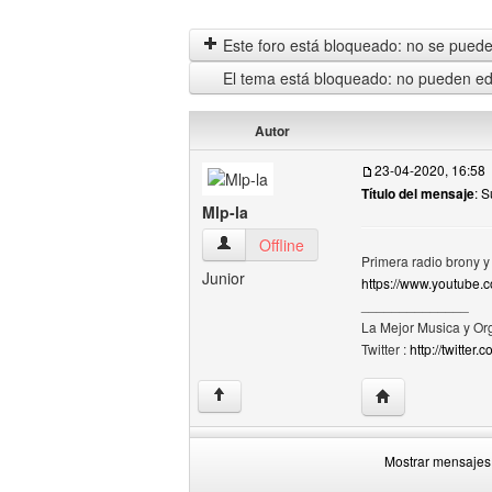
Este foro está bloqueado: no se puede 
El tema está bloqueado: no pueden edi
Autor
23-04-2020, 16:58
Título del mensaje
: 
Mlp-la
Mlp-la Ver perfil del usuario
Offline
Primera radio brony 
Junior
https://www.youtub
______________
La Mejor Musica y Or
Twitter :
http://twitter
Visitar sitio web 
↑
Mostrar mensajes 