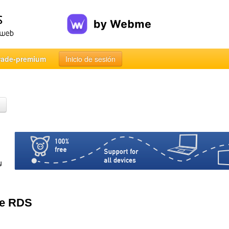
rade-premium
Inicio de sesión
ne RDS