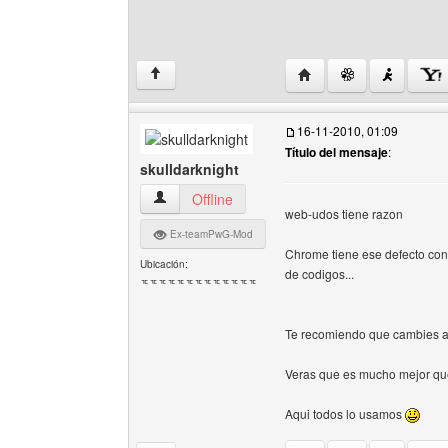
Visitar sitio web del au
↑
16-11-2010, 01:09
Título del mensaje
:
skulldarknight
skulldarknight Ver perfil del usuario
Offline
web-udos tiene razon
Ex-teamPwG-Mod
Chrome tiene ese defecto con 
Ubicación:
de codigos...
ᅚᅚᅚᅚᅚᅚᅚᅚᅚᅚᅚᅚᅚ
Te recomiendo que cambies a 
Veras que es mucho mejor q
Aqui todos lo usamos