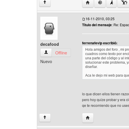
Visitar sitio web del aut
↑
16-11-2010, 03:25
Título del mensaje
: Re: Espa
ferrenafevip escribió:
decafood
Hola amigos del foro , mi pr
decafood Ver perfil del usuario
Offline
cuadros como texto por enci
una parte del código y al i
Nuevo
solucionar este problema, y
diseñar.
Aca le dejo mi web para qu
lo que dicen ellos tienen raz
pero hoy quize probar y era ci
qe te recomiendo que no uses
Visitar sitio web del au
↑