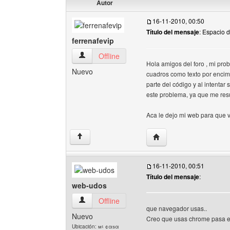
Autor
16-11-2010, 00:50
Título del mensaje
: Espacio 
ferrenafevip
ferrenafevip Ver perfil del usuario
Offline
Hola amigos del foro , mi prob
Nuevo
cuadros como texto por encima
parte del código y al intenta
este problema, ya que me resu
Aca le dejo mi web para que
Visitar sitio web del aut
↑
16-11-2010, 00:51
Título del mensaje
:
web-udos
web-udos Ver perfil del usuario
Offline
que navegador usas..
Nuevo
Creo que usas chrome pasa es
Ubicación: мι ¢αѕα