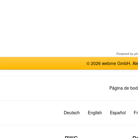
Seleccione
un
foro
Powered by
p
© 2026 webme GmbH, Alem
Página de bod
Deutsch
English
Español
Fr