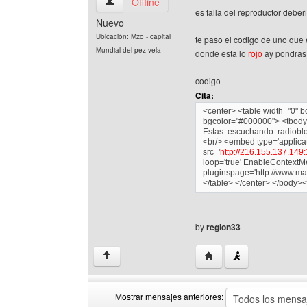
region33 Ver perfil del usuario
Offline
es falla del reproductor debe
Nuevo
Ubicación: Mzo - capital
te paso el codigo de uno que 
Mundial del pez vela
donde esta lo
rojo
ay pondras 
codigo
Cita:
<center> <table width="0" b
bgcolor="#000000"> <tbody>
Estas..escuchando..radioblo
<br/> <embed type='applicati
src='
http://216.155.137.149
loop='true' EnableContextMe
pluginspage='http://www.ma
</table> </center> </body><
by
region33
Visitar sitio web del aut
↑
Mostrar mensajes anteriores: