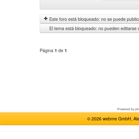
Mostrar
Order
mensajes
by
anteriores
Este foro está bloqueado: no se puede publica
El tema está bloqueado: no pueden editarse 
Página
1
de
1
Seleccione
un
foro
Powered by
p
© 2026 webme GmbH, Alem