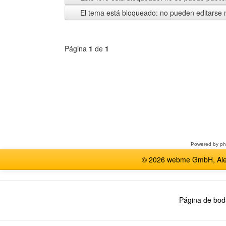
El tema está bloqueado: no pueden editarse 
Página
1
de
1
Seleccione
un
foro
Powered by
p
© 2026 webme GmbH, Alem
Página de bod