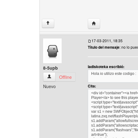
Visitar sitio web del aut
↑
17-03-2011, 18:35
Título del mensaje
: no lo pue
ladiskoteka escribió:
8-5upb
Hola io utilizo este codigo :
8-5upb Ver perfil del usuario
Offline
Nuevo
Cita:
<div id="container"><a hre
Player</a> to see this playe
<script type="text/javascript
<script type="text/javascript
var s1 = new SWFObject("htt
latina.zxq.net/flashPlayer/pl
s1.addParam("allowfullscreen
s1.addParam("allowscriptac
s1.addParam("flashvars","fi
art=true");