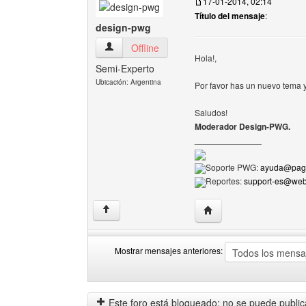
17-01-2014, 02:14
Título del mensaje
:
design-pwg
design-pwg Ver perfil del usuario
Offline
Hola!,
Semi-Experto
Ubicación: Argentina
Por favor has un nuevo tema y
Saludos!
Moderador Design-PWG.
______________
Soporte PWG:
ayuda@pagi
Reportes:
support-es@we
Visitar sitio web del au
↑
Mostrar mensajes anteriores:
Mostrar
Order
mensajes
by
anteriores
Este foro está bloqueado: no se puede publica