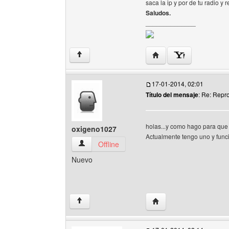
saca la ip y por de tu radio y 
Saludos.
______________
Visitar sitio web del au
↑
17-01-2014, 02:01
Título del mensaje
: Re: Repr
holas...y como hago para que 
oxigeno1027
Actualmente tengo uno y func
oxigeno1027 Ver perfil del usuario
Offline
Nuevo
Visitar sitio web del au
↑