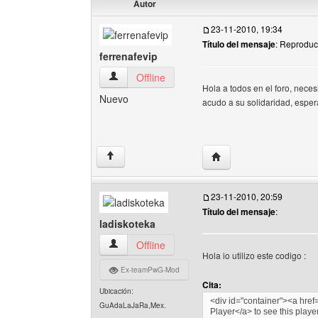
Autor
23-11-2010, 19:34
Título del mensaje
: Reproduc
ferrenafevip
ferrenafevip Ver perfil del usuario
Offline
Hola a todos en el foro, neces
Nuevo
acudo a su solidaridad, espe
Visitar sitio web del aut
↑
23-11-2010, 20:59
Título del mensaje
:
ladiskoteka
ladiskoteka Ver perfil del usuario
Offline
Hola io utilizo este codigo :
Ex-teamPwG-Mod
Cita:
Ubicación:
<div id="container"><a hre
GuAdaLaJaRa,Mex.
Player</a> to see this playe