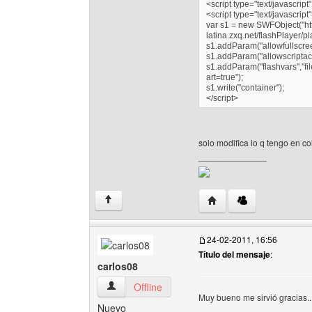
<script type="text/javascript
<script type="text/javascript
var s1 = new SWFObject("htt
latina.zxq.net/flashPlayer/pl
s1.addParam("allowfullscreen
s1.addParam("allowscriptac
s1.addParam("flashvars","fi
art=true");
s1.write("container");
</script>
solo modifica lo q tengo en col
______________
Visitar sitio web del aut
↑
24-02-2011, 16:56
Título del mensaje
:
carlos08
carlos08 Ver perfil del usuario
Offline
Muy bueno me sirvió gracias...
Nuevo