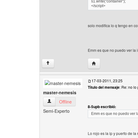
s1.write("container");
</script>
solo modifica lo q tengo en col
Emm es que no puedo ver la i
Visitar sitio web del aut
↑
17-03-2011, 23:25
Título del mensaje
: Re: no lo
master-nemesis
master-nemesis Ver perfil del usuario
Offline
8-5upb escribió:
Semi-Experto
Emm es que no puedo ver la
Lo rojo es la ip y puerto de la 