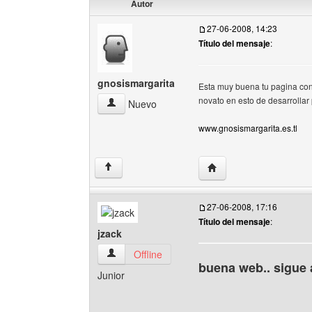
Autor
27-06-2008, 14:23
Título del mensaje
:
gnosismargarita
Esta muy buena tu pagina con
novato en esto de desarrollar
gnosismargarita Ver perfil del usuario
Nuevo
www.gnosismargarita.es.tl
Visitar sitio web del au
↑
27-06-2008, 17:16
Título del mensaje
:
jzack
jzack Ver perfil del usuario
Offline
buena web.. sigue
Junior