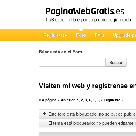
Registrarse
Foro
FAQ
Upgrade-p
Búsqueda en el Foro:
Búsqueda en el Foro
Buscar
Visiten mi web y registrense en 
Ir a página
« Anterior
1
,
2
,
3
,
4
,
5
,
6
,
7
Siguiente »
Este foro está bloqueado: no se puede publica
El tema está bloqueado: no pueden editarse 