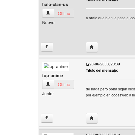
halo-clan-us
halo-clan-us Ver perfil del usuario
Offline
a orale que bien le pase el cod
Nuevo
Visitar sitio web del aut
↑
28-06-2008, 20:39
Título del mensaje
:
top-anime
top-anime Ver perfil del usuario
Offline
de nada pero porfa sigan dic
Junior
por ejemplo en codesweb k h
Visitar sitio web del au
↑
29-06-2008, 00:53