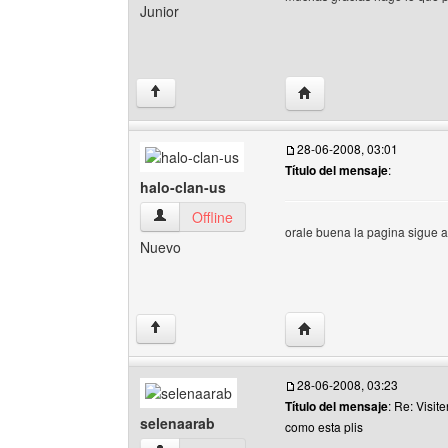
Junior
Visitar sitio web del au
↑
28-06-2008, 03:01
Título del mensaje
:
halo-clan-us
halo-clan-us Ver perfil del usuario
Offline
orale buena la pagina sigue a
Nuevo
Visitar sitio web del aut
↑
28-06-2008, 03:23
Título del mensaje
: Re: Visi
selenaarab
como esta plis