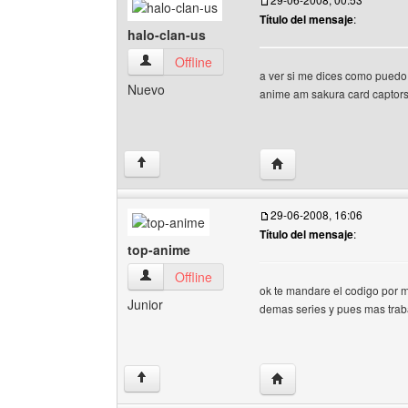
Título del mensaje
:
halo-clan-us
halo-clan-us Ver perfil del usuario
Offline
a ver si me dices como puedo
Nuevo
anime am sakura card captor
Visitar sitio web del aut
↑
29-06-2008, 16:06
Título del mensaje
:
top-anime
top-anime Ver perfil del usuario
Offline
ok te mandare el codigo por m
Junior
demas series y pues mas traba
Visitar sitio web del au
↑