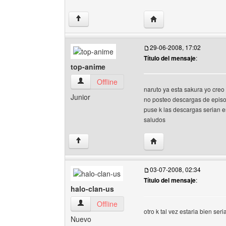
Visitar sitio web del a
↑
29-06-2008, 17:02
Título del mensaje
:
top-anime
top-anime Ver perfil del usuario
Offline
naruto ya esta sakura yo creo 
Junior
no posteo descargas de episod
puse k las descargas serian en
saludos
Visitar sitio web del au
↑
03-07-2008, 02:34
Título del mensaje
:
halo-clan-us
halo-clan-us Ver perfil del usuario
Offline
otro k tal vez estaria bien seri
Nuevo