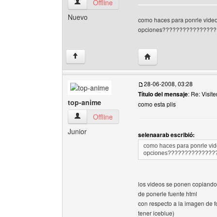
selenaarab Ver perfil del usuario
Offline
Nuevo
como haces para ponrle vide
opciones????????????????
Visitar sitio web del au
↑
28-06-2008, 03:28
Título del mensaje
: Re: Visi
top-anime
como esta plis
top-anime Ver perfil del usuario
Offline
Junior
selenaarab escribió:
como haces para ponrle vi
opciones??????????????
los videos se ponen copiando
de ponerle fuente html
con respecto a la imagen de 
tener iceblue)