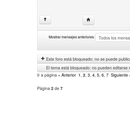
Visitar sitio web del aut
↑
Mostrar mensajes anteriores:
Mostrar
Order
mensajes
by
anteriores
Este foro está bloqueado: no se puede publica
El tema está bloqueado: no pueden editarse 
Ir a página
« Anterior
1
,
2
,
3
,
4
,
5
,
6
,
7
Siguiente 
Página
2
de
7
Seleccione
un