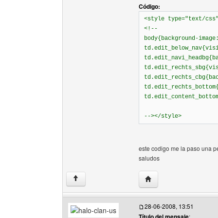
Código:
<style type="text/css
<!--
body{background-image
td.edit_below_nav{vis
td.edit_navi_headbg{b
td.edit_rechts_sbg{vi
td.edit_rechts_cbg{ba
td.edit_rechts_bottom
td.edit_content_botto
--></style>
este codigo me la paso una p
saludos
Visitar sitio web del au
↑
28-06-2008, 13:51
Título del mensaje
: