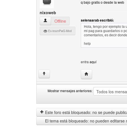
q bajo gratis o desde la web
nixoweb
selenaarab escribió:
nixoweb Ver perfil del usuario
Offline
Hola, tengo por ejemplo la 
Ex-teamPwG-Mod
mi pag para guardarlos o pon
comentarios, es decir dond
help
entra
aquí
Visitar sitio web del au
↑
Mostrar mensajes anteriores:
Mostrar
Order
mensajes
by
anteriores
Este foro está bloqueado: no se puede publica
El tema está bloqueado: no pueden editarse 