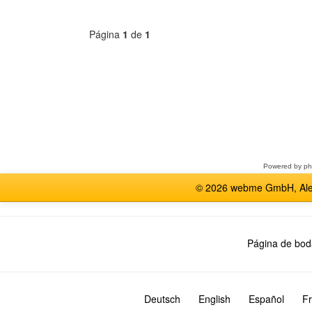
Página
1
de
1
Seleccione
un
foro
Powered by
p
© 2026 webme GmbH, Alem
Página de bod
Deutsch
English
Español
Fr