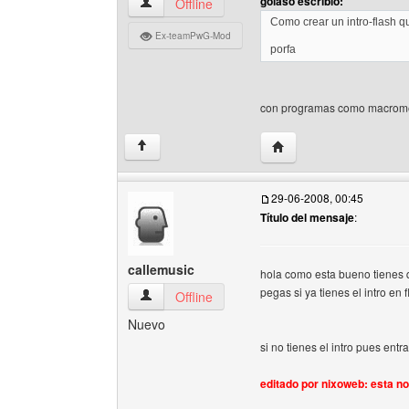
golaso escribió:
nixoweb Ver perfil del usuario
Offline
Como crear un intro-flash
Ex-teamPwG-Mod
porfa
con programas como macromed
Visitar sitio web del au
↑
29-06-2008, 00:45
Título del mensaje
:
callemusic
hola como esta bueno tienes q 
pegas si ya tienes el intro en 
callemusic Ver perfil del usuario
Offline
Nuevo
si no tienes el intro pues entr
editado por nixoweb: esta no