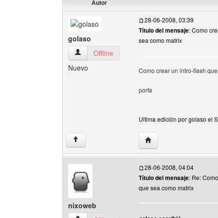
Autor
28-06-2008, 03:39
Título del mensaje
: Como crea
golaso
sea como matrix
golaso Ver perfil del usuario
Offline
Nuevo
Como crear un intro-flash q
porfa
Ultima edición por golaso el 
Visitar sitio web del aut
↑
28-06-2008, 04:04
Título del mensaje
: Re: Como 
que sea como matrix
nixoweb