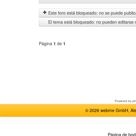
mensajes
by
anteriores
Este foro está bloqueado: no se puede publica
El tema está bloqueado: no pueden editarse 
Página
1
de
1
Seleccione
un
foro
Powered by
p
© 2026 webme GmbH, Alem
Página de bod