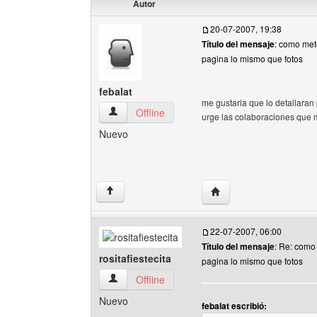
Autor
20-07-2007, 19:38
Título del mensaje
: como met
pagina lo mismo que fotos
febalat
me gustaria que lo detallaran
febalat Ver perfil del usuario
Offline
urge las colaboraciones que
Nuevo
Visitar sitio web del auto
↑
22-07-2007, 06:00
Título del mensaje
: Re: como
rositafiestecita
pagina lo mismo que fotos
rositafiestecita Ver perfil del usuario
Offline
Nuevo
febalat escribió: