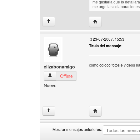
me gustaria que lo detallar
me urge las colaboracione
Visitar sitio web del auto
↑
23-07-2007, 15:53
Título del mensaje
:
como coloco fotos e videos n
elizabonamigo
elizabonamigo Ver perfil del usuario
Offline
Nuevo
Visitar sitio web del au
↑
Mostrar mensajes anteriores:
Mostrar
Order