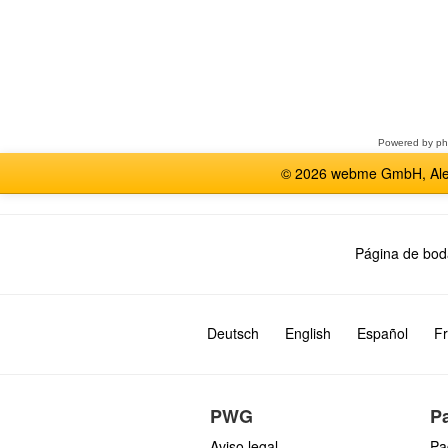
Seleccione
un
foro
Powered by
p
© 2026 webme GmbH, Alem
Página de bod
Deutsch
English
Español
Fr
PWG
P
Aviso legal
Pa