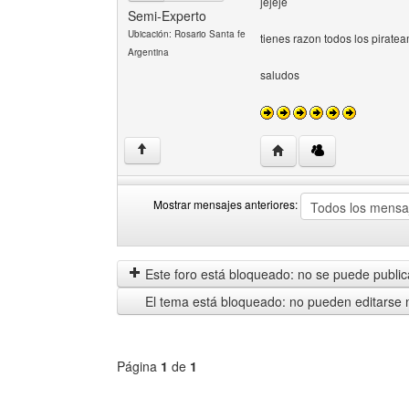
jejeje
Semi-Experto
Ubicación: Rosario Santa fe
tienes razon todos los pirate
Argentina
saludos
Visitar sitio web del au
↑
Mostrar mensajes anteriores:
Mostrar
Order
mensajes
by
anteriores
Este foro está bloqueado: no se puede publica
El tema está bloqueado: no pueden editarse 
Página
1
de
1