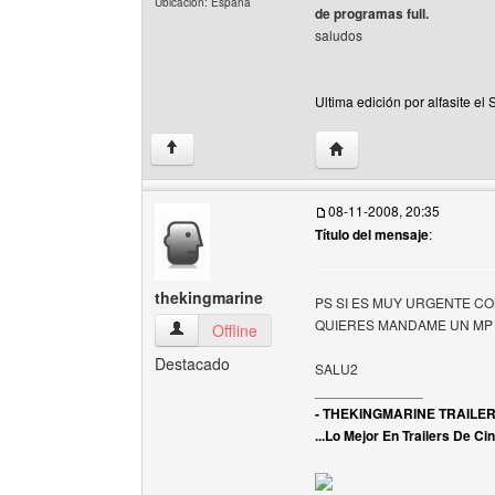
Ubicación: España
de programas full.
saludos
Ultima edición por alfasite e
Visitar sitio web del auto
↑
08-11-2008, 20:35
Título del mensaje
:
thekingmarine
PS SI ES MUY URGENTE C
QUIERES MANDAME UN MP 
thekingmarine Ver perfil del usuario
Offline
Destacado
SALU2
______________
- THEKINGMARINE TRAILER
...Lo Mejor En Trailers De Cin