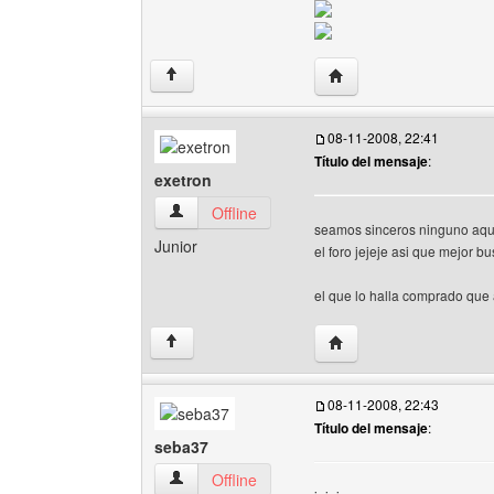
Visitar sitio web del au
↑
08-11-2008, 22:41
Título del mensaje
:
exetron
exetron Ver perfil del usuario
Offline
seamos sinceros ninguno aqui
Junior
el foro jejeje asi que mejor b
el que lo halla comprado que 
Visitar sitio web del aut
↑
08-11-2008, 22:43
Título del mensaje
:
seba37
seba37 Ver perfil del usuario
Offline