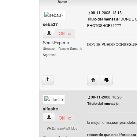
Autor
08-11-2008, 18:18
Título del mensaje
: DONDE 
seba37
PHOTOSHOP?????
seba37 Ver perfil del usuario
Offline
Semi-Experto
DONDE PUEDO CONSEGUIR
Ubicación: Rosario Santa fe
Argentina
Visitar sitio web del au
↑
08-11-2008, 18:26
Título del mensaje
:
alfasite
alfasite Ver perfil del usuario
Offline
la mejor forma,
comprandolo
..
Ex-teamPwG-Mod
recuerdo que en el foro esta