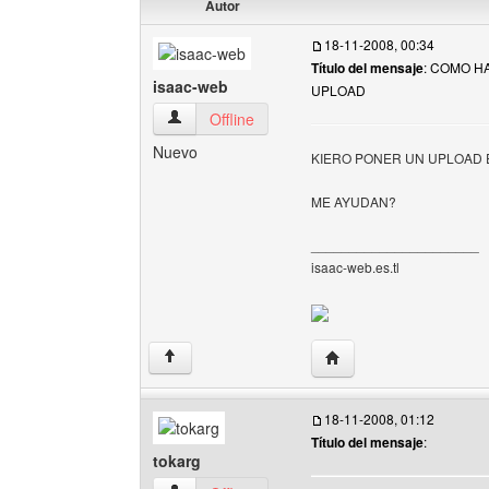
Autor
18-11-2008, 00:34
Título del mensaje
: COMO H
isaac-web
UPLOAD
isaac-web Ver perfil del usuario
Offline
Nuevo
KIERO PONER UN UPLOAD 
ME AYUDAN?
______________________
isaac-web.es.tl
Visitar sitio web del au
↑
18-11-2008, 01:12
Título del mensaje
:
tokarg