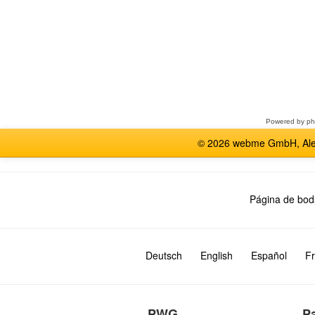
Seleccione
un
foro
Powered by
p
© 2026 webme GmbH, Alem
Página de bod
Deutsch
English
Español
Fr
PWG
P