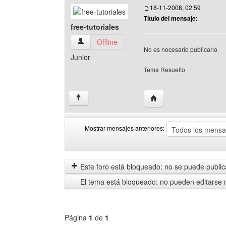
18-11-2008, 02:59
Título del mensaje
:
free-tutoriales
free-tutoriales Ver perfil del usuario
Offline
No es necesario publicarlo
Junior
Tema Resuelto
Visitar sitio web del auto
↑
Mostrar mensajes anteriores:
Mostrar
Order
mensajes
by
anteriores
Este foro está bloqueado: no se puede publica
El tema está bloqueado: no pueden editarse 
Página
1
de
1