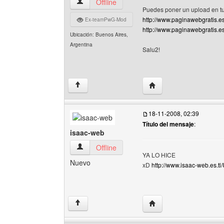
tokarg Ver perfil del usuario
Offline
Puedes poner un upload en tu 
http://www.paginawebgratis.e
Ex-teamPwG-Mod
http://www.paginawebgratis.e
Ubicación: Buenos Aires,
Argentina
Salu2!
Visitar sitio web del aut
↑
18-11-2008, 02:39
Título del mensaje
:
isaac-web
isaac-web Ver perfil del usuario
Offline
YA LO HICE
Nuevo
xD
http://www.isaac-web.es.tl
Visitar sitio web del au
↑