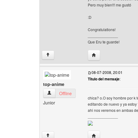
Pero muy bien!!! me gustó
:D
Congratulations!
______________
Que Eru te guarde!
Visitar sitio web del au
↑
08-07-2008, 20:01
Título del mensaje
:
top-anime
top-anime Ver perfil del usuario
Offline
chica? o.O soy hombre por k 
Junior
editando de nuevo y ya estoy
ahi nos veremos en ambas d
______________
Visitar sitio web del au
↑