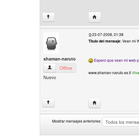
Visitar sitio web del aut
↑
23-07-2008, 01:38
Título del mensaje
: Vean mi 
shaman-naruto
Espero que vean mi web po
shaman-naruto Ver perfil del usuario
Offline
www.shaman-naruto.es.tl
Viva
Nuevo
Visitar sitio web del au
↑
Mostrar mensajes anteriores:
Mostrar
Order
mensajes
by