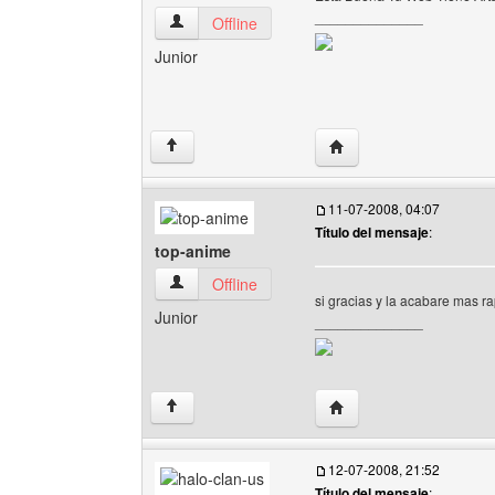
______________
flowassassin Ver perfil del usuario
Offline
Junior
Visitar sitio web del aut
↑
11-07-2008, 04:07
Título del mensaje
:
top-anime
top-anime Ver perfil del usuario
Offline
si gracias y la acabare mas ra
Junior
______________
Visitar sitio web del au
↑
12-07-2008, 21:52
Título del mensaje
: