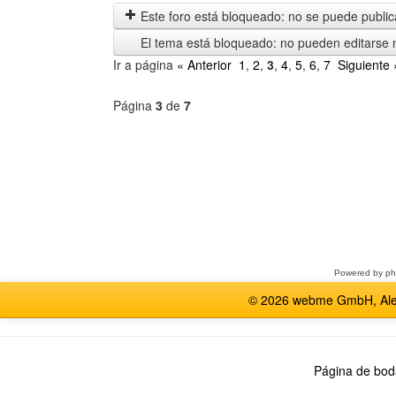
anteriores
Este foro está bloqueado: no se puede publica
El tema está bloqueado: no pueden editarse 
Ir a página
« Anterior
1
,
2
,
3
,
4
,
5
,
6
,
7
Siguiente 
Página
3
de
7
Seleccione
un
foro
Powered by
p
© 2026 webme GmbH, Alem
Página de bod