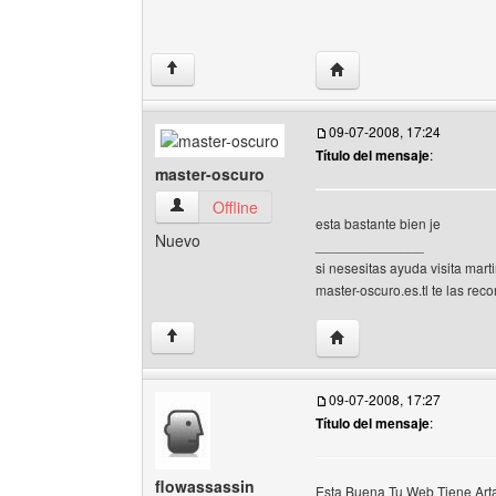
Visitar sitio web del au
↑
09-07-2008, 17:24
Título del mensaje
:
master-oscuro
master-oscuro Ver perfil del usuario
Offline
esta bastante bien je
Nuevo
______________
si nesesitas ayuda visita marti
master-oscuro.es.tl te las re
Visitar sitio web del au
↑
09-07-2008, 17:27
Título del mensaje
:
flowassassin
Esta Buena Tu Web Tiene Arta