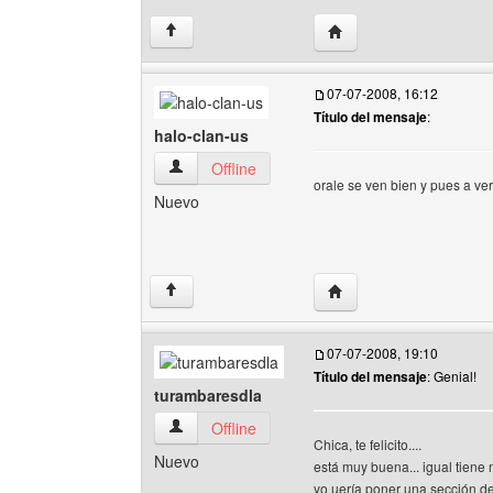
Visitar sitio web del au
↑
07-07-2008, 16:12
Título del mensaje
:
halo-clan-us
halo-clan-us Ver perfil del usuario
Offline
orale se ven bien y pues a ver
Nuevo
Visitar sitio web del aut
↑
07-07-2008, 19:10
Título del mensaje
: Genial!
turambaresdla
turambaresdla Ver perfil del usuario
Offline
Chica, te felicito....
Nuevo
está muy buena... igual tiene 
yo uería poner una sección 