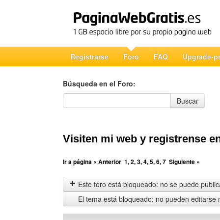
Registrarse
Foro
FAQ
Upgrade-p
Búsqueda en el Foro:
Búsqueda en el Foro
Buscar
Visiten mi web y registrense en 
Ir a página
« Anterior
1
,
2
,
3
,
4
,
5
,
6
,
7
Siguiente »
Este foro está bloqueado: no se puede publica
El tema está bloqueado: no pueden editarse 