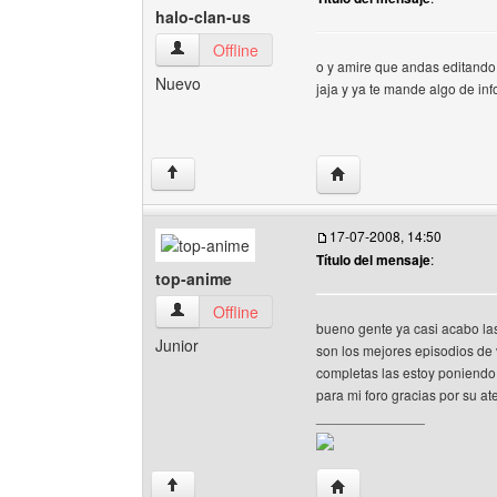
halo-clan-us
halo-clan-us Ver perfil del usuario
Offline
o y amire que andas editando
Nuevo
jaja y ya te mande algo de in
Visitar sitio web del aut
↑
17-07-2008, 14:50
Título del mensaje
:
top-anime
top-anime Ver perfil del usuario
Offline
bueno gente ya casi acabo la
Junior
son los mejores episodios de 
completas las estoy poniendo 
para mi foro gracias por su a
______________
Visitar sitio web del au
↑