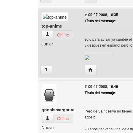
09-07-2008, 16:35
Título del mensaje
:
top-anime
top-anime Ver perfil del usuario
Offline
solo para avisar ya cambie el
Junior
y despues en español pero lo
______________
Visitar sitio web del au
↑
09-07-2008, 16:49
Título del mensaje
:
gnosismargarita
Pero de Saint seiya no tienes
agosto.
gnosismargarita Ver perfil del usuario
Offline
Nuevo
20 años par ver el final de e