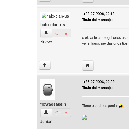
23-07-2008, 00:13
Título del mensaje
:
halo-clan-us
halo-clan-us Ver perfil del usuario
Offline
o ok ya te consegui unos user
Nuevo
ver si luego me das unos tips
Visitar sitio web del aut
↑
23-07-2008, 00:59
Título del mensaje
:
flowassassin
Tiene bleach es genial
______________
flowassassin Ver perfil del usuario
Offline
Junior