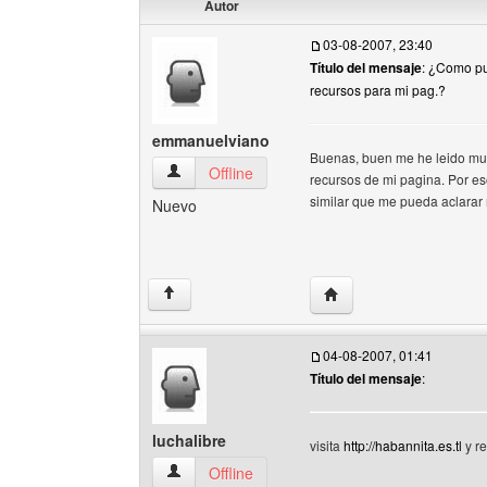
Autor
03-08-2007, 23:40
Título del mensaje
: ¿Como pu
recursos para mi pag.?
emmanuelviano
Buenas, buen me he leido muc
emmanuelviano Ver perfil del usuario
Offline
recursos de mi pagina. Por es
similar que me pueda aclarar
Nuevo
Visitar sitio web del a
↑
04-08-2007, 01:41
Título del mensaje
:
luchalibre
visita
http://habannita.es.tl
y re
luchalibre Ver perfil del usuario
Offline