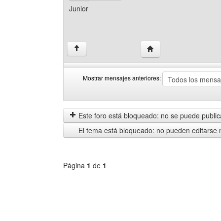
Junior
Visitar sitio web del aut
↑
Mostrar mensajes anteriores:
Mostrar
Order
mensajes
by
anteriores
Este foro está bloqueado: no se puede publica
El tema está bloqueado: no pueden editarse 
Página
1
de
1