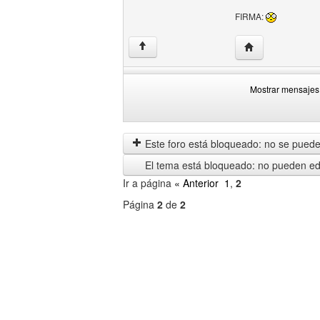
FIRMA:
Visitar sitio web
↑
Mostrar mensajes 
Mostrar
Order
mensajes
by
anteriores
Este foro está bloqueado: no se puede 
El tema está bloqueado: no pueden edi
Ir a página
« Anterior
1
,
2
Página
2
de
2
Seleccione
un
foro