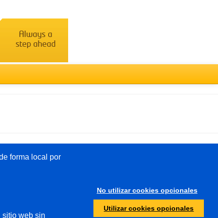
Türkçe
e forma local por
Otros
No utilizar cookies opcionales
Protección de menores
Utilizar cookies opcionales
 sitio web sin
Autoridades/policía de