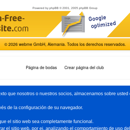
Powered by
phpBB
© 2001, 2005 phpBB Group
© 2026 webme GmbH, Alemania. Todos los derechos reservados.
Página de bodas
Crear página del club
English
Español
Français
Italiano
Polski
Русский
xto que nosotros o nuestros socios, almacenamos sobre usted d
vés de la configuración de su navegador.
Paquete-premium
Ayuda
ue el sitio web sea completamente funcional.
Pagina gratis
Páginas de ejemplo
r el sitio web, por ej. analizando el comportamiento de uso del
Privado
Foro