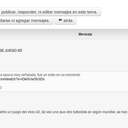
publicar, responder, ni editar mensajes en este tema.
tarse ni agregar mensajes.
atrás
Mensaje
ESE JUEGO XD
una epoca muy señalada, fue un exito en su momento
e.com/watch?v=iOe0UwSh3Ds
D
etris un juego del vicio xD, tal vez uno que otro futbolista en algún mundial, se han 