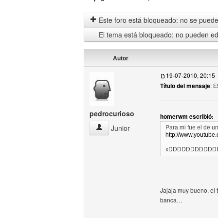
Este foro está bloqueado: no se puede 
El tema está bloqueado: no pueden edi
Autor
19-07-2010, 20:15
Título del mensaje
: 
pedrocurioso
homerwm escribió:
pedrocurioso Ver perfil del usuario
Junior
Para mi fue el de 
http://www.youtub
xDDDDDDDDDDD
Jajaja muy bueno, el t
banca…