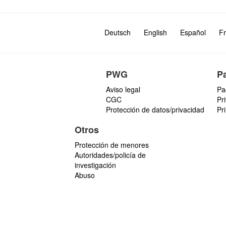
Deutsch
English
Español
Fr
PWG
P
Aviso legal
Pa
CGC
Pr
Protección de datos/privacidad
Pr
Otros
Protección de menores
Autoridades/policía de
investigación
Abuso