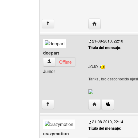
Visitar sitio web del au
↑
21-08-2010, 22:10
Título del mensaje
:
deepart
deepart Ver perfil del usuario
Offline
JOJO ,
Junior
Tanks , bro desconocido ajasl
______________
Visitar sitio web del au
↑
21-08-2010, 22:14
Título del mensaje
:
crazymotion