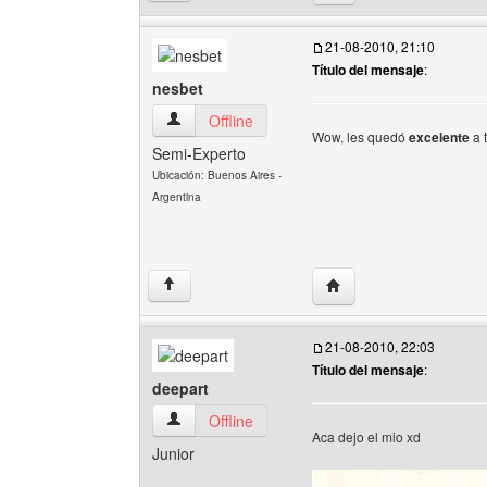
21-08-2010, 21:10
Título del mensaje
:
nesbet
nesbet Ver perfil del usuario
Offline
Wow, les quedó
excelente
a 
Semi-Experto
Ubicación: Buenos Aires -
Argentina
Visitar sitio web del au
↑
21-08-2010, 22:03
Título del mensaje
:
deepart
deepart Ver perfil del usuario
Offline
Aca dejo el mio xd
Junior