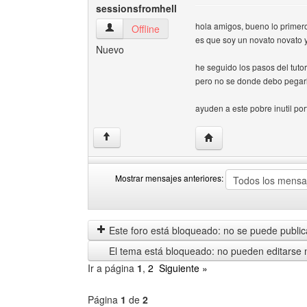
sessionsfromhell
hola amigos, bueno lo primero
sessionsfromhell Ver perfil del usuario
Offline
es que soy un novato novato 
Nuevo
he seguido los pasos del tuto
pero no se donde debo pegar
ayuden a este pobre inutil por
Visitar sitio web del au
↑
Mostrar mensajes anteriores:
Mostrar
Order
mensajes
by
anteriores
Este foro está bloqueado: no se puede publica
El tema está bloqueado: no pueden editarse 
Ir a página
1
,
2
Siguiente »
Página
1
de
2