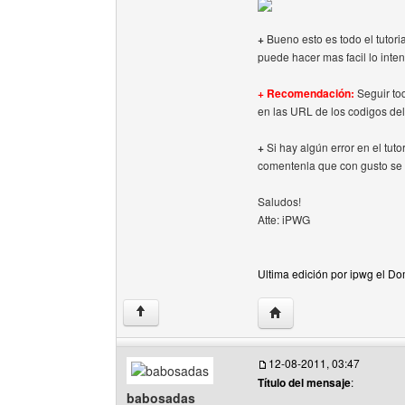
+
Bueno esto es todo el tutor
puede hacer mas facil lo inten
+ Recomendación:
Seguir to
en las URL de los codigos del
+
Si hay algún error en el tuto
comentenla que con gusto se
Saludos!
Atte: iPWG
Ultima edición por ipwg el Do
Visitar sitio web del aut
↑
12-08-2011, 03:47
Título del mensaje
:
babosadas