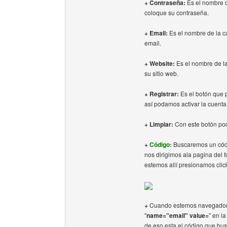
+ Contraseña:
Es el nombre de
coloque su contraseña.
+ Email:
Es el nombre de la ca
email.
+ Website:
Es el nombre de la 
su sitio web.
+ Registrar:
Es el botón que p
así podamos activar la cuent
+ Limpiar:
Con este botón pode
+
Código:
Buscaremos un códig
nos dirigimos ala pagina del 
estemos allí presionamos clic
+
Cuando estemos navegador p
"
name="email" value=
" en l
de eso esta el código que bus