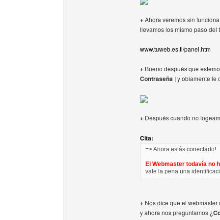
+
Ahora veremos sin funciona e
llevamos los mismo paso del tu
www.tuweb.es.tl/panel.htm
+
Bueno después que estemos 
Contraseña |
y obiamente le 
+
Después cuando no logeamos
Cita:
=> Ahora estás conectado!
El Webmaster todavía no 
vale la pena una identifica
+
Nos dice que el webmaster 
y ahora nos preguntamos ¿
Co