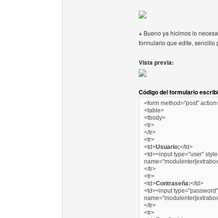
+
Bueno ya hicimos lo necesari
formulario que edite, sencillo 
Vista previa:
Código del formulario escrib
<form method="post" action
<table>
<tbody>
<tr>
</tr>
<tr>
<td>
Usuario:
</td>
<td><input type="user" style
name="modulenter[extrabox1
</tr>
<tr>
<td>
Contraseña:
</td>
<td><input type="password" s
name="modulenter[extrabox2
</tr>
<tr>