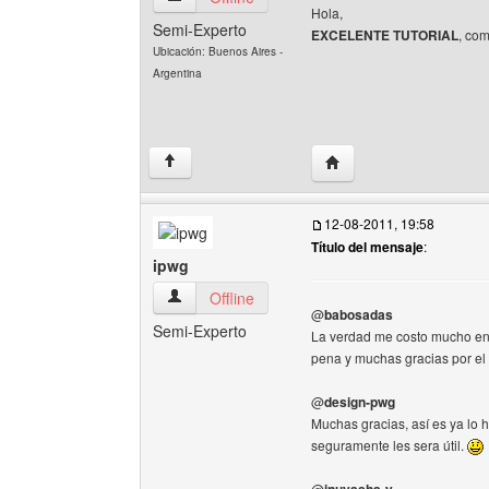
Hola,
Semi-Experto
EXCELENTE TUTORIAL
, com
Ubicación: Buenos Aires -
Argentina
Visitar sitio web del aut
↑
12-08-2011, 19:58
Título del mensaje
:
ipwg
ipwg Ver perfil del usuario
Offline
@
babosadas
Semi-Experto
La verdad me costo mucho en h
pena y muchas gracias por el
@
design-pwg
Muchas gracias, así es ya lo 
seguramente les sera útil.
@