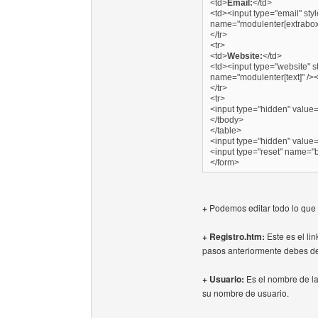
<td>
Email:
</td>
<td><input type="email" styl
name="modulenter[extrabox3
</tr>
<tr>
<td>
Website:
</td>
<td><input type="website" st
name="modulenter[text]" /><
</tr>
<tr>
<input type="hidden" value=
</tbody>
</table>
<input type="hidden" value
<input type="reset" name="b
</form>
+
Podemos editar todo lo que 
+ Registro.htm:
Este es el li
pasos anteriormente debes dej
+ Usuario:
Es el nombre de la 
su nombre de usuario.