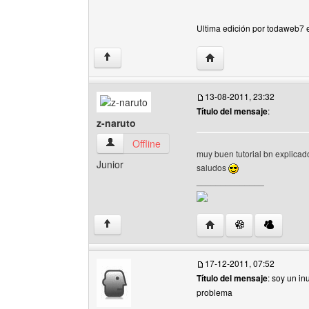
Ultima edición por todaweb7 
Visitar sitio web del au
↑
13-08-2011, 23:32
Título del mensaje
:
z-naruto
z-naruto Ver perfil del usuario
Offline
muy buen tutorial bn explicad
Junior
saludos
______________
Visitar sitio web del aut
↑
17-12-2011, 07:52
Título del mensaje
: soy un in
problema