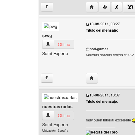
Visitar sitio web del aut
↑
13-08-2011, 03:27
Título del mensaje
:
ipwg
ipwg Ver perfil del usuario
Offline
@
noti-gamer
Semi-Experto
Muchas gracias amigo si tu lo
Visitar sitio web del aut
↑
13-08-2011, 13:07
Título del mensaje
:
nuestrasxarlas
nuestrasxarlas Ver perfil del usuario
Offline
muy buen tutorial excelente
Semi-Experto
______________
Ubicación: España
Reglas del Foro