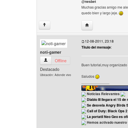
@
nesbet
Muchas gracias amigo me aleg
quedo bien y largo jeje.
Visitar sitio web del aut
↑
12-08-2011, 23:18
Título del mensaje
:
noti-gamer
noti-gamer Ver perfil del usuario
Offline
Buen tutorial,muy organizado 
Destacado
Ubicación: Adonde vivo
Saludos
______________
Noticias Relevantes
Diablo III llegara el 15 d
Se desvela Angry Birds 
Call of Duty: Black Ops 2
La portatil Neo Geo es ofi
Hemos activado nuestro f