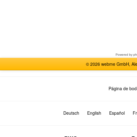
Seleccione
un
foro
Powered by
p
© 2026 webme GmbH, Alem
Página de bod
Deutsch
English
Español
Fr