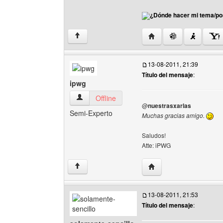
¿Dónde hacer mi tema/po
Visitar sitio web del aut
↑
13-08-2011, 21:39
Título del mensaje
:
ipwg
ipwg Ver perfil del usuario
Offline
@
nuestrasxarlas
Semi-Experto
Muchas gracias amigo.
Saludos!
Atte: iPWG
Visitar sitio web del aut
↑
13-08-2011, 21:53
Título del mensaje
: