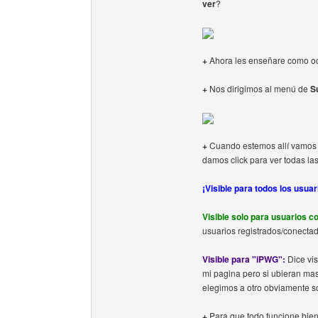
ver
?
+
Ahora les enseñare como ocu
+
Nos dirigimos al menú de
S
+
Cuando estemos allí vamos
damos click para ver todas la
¡Visible para todos los usuar
Visible solo para usuarios c
usuarios registrados/conecta
Visible para "iPWG":
Dice vis
mi pagina pero si ubieran mas 
elegimos a otro obviamente so
+
Para que todo funcione bien