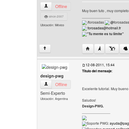
babosadas Ver perfil del usuario
Offline
Muy buen tuto , muy completo ,
______________
since-2007
/
forosadas
@
forosada
Ubicación: México
forosadas@hotmail.fr
"Tu mente es tu límite"
Visitar sitio web del au
↑
12-08-2011, 15:44
Título del mensaje
:
design-pwg
design-pwg Ver perfil del usuario
Offline
Excelente tutorial. Muy bueno
Semi-Experto
Ubicación: Argentina
Saludos!
Design-PWG.
______________
Soporte PWG:
ayuda@pagi
Reportes:
support-es@we