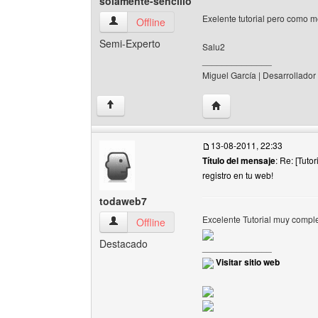
solamente-sencillo
Exelente tutorial pero como me
solamente-sencillo Ver perfil del usuario
Offline
Semi-Experto
Salu2
______________
Miguel García | Desarrollador
Visitar sitio web del au
↑
13-08-2011, 22:33
Título del mensaje
: Re: [Tuto
registro en tu web!
todaweb7
Excelente Tutorial muy compl
todaweb7 Ver perfil del usuario
Offline
Destacado
______________
Visitar sitio web