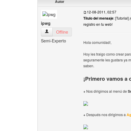
Autor
12-08-2011, 02:57
Título del mensaje
: [Tutorial
ipwg
registro en tu web!
ipwg Ver perfil del usuario
Offline
Semi-Experto
Hola comunidad!,
Hoy les traigo como crear par
seguramente les gustara ya m
saben.
¡Primero vamos a cr
+
Nos dirigimos al menú de
S
+
Después nos dirigimos a
Ag