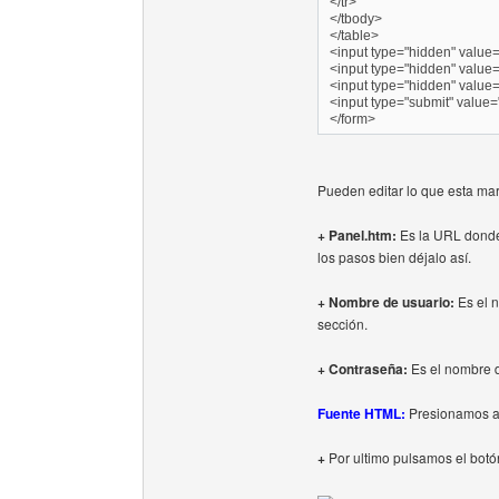
</tr>
</tbody>
</table>
<input type="hidden" value
<input type="hidden" value
<input type="hidden" value=
<input type="submit" value=
</form>
Pueden editar lo que esta ma
+ Panel.htm:
Es la URL donde 
los pasos bien déjalo así.
+ Nombre de usuario:
Es el n
sección.
+ Contraseña:
Es el nombre de
Fuente HTML:
Presionamos al
+
Por ultimo pulsamos el botó