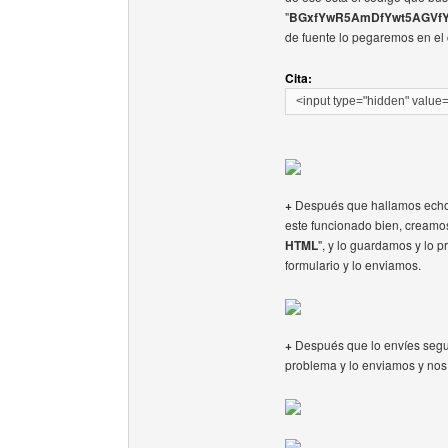
"
BGxfYwR5AmDfYwt5AGVfY
de fuente lo pegaremos en el 
Cita:
<input type="hidden" value=
+
Después que hallamos echo t
este funcionado bien, creamo
HTML
", y lo guardamos y lo 
formulario y lo enviamos.
+
Después que lo envíes segur
problema y lo enviamos y nos 