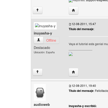
Visitar sitio web del au
↑
12-08-2011, 15:47
Título del mensaje
:
inuyasha-y
inuyasha-y Ver perfil del usuario
Offline
Vaya el tutorial esta genial 
Destacado
______________
Ubicación: España
Visitar sitio web del aut
↑
12-08-2011, 19:40
Título del mensaje
: Felicitac
audioweb
inuyasha-y escribió: