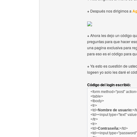
+
Después nos dirigimos a
Ag
+
Ahora les dejo un código que
preguntas para que hacer eso,
una pagina exclusiva para reg
para eso es el código para qu
+
Ya esto es cuestión de uste
logeen yo solo les daré el cód
Código del login escribió:
<form method="post" action
<table>
<tbody>
<tr>
<td>
Nombre de usuario:
</
<td><input type="text" valu
</tr>
<tr>
<td>
Contraseña:
</td>
<td><input type="password"