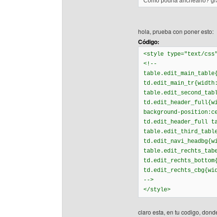
Como podría anchearlo? gr
hola, prueba con poner esto:
Código:
<style type="text/css
<!--
table.edit_main_table
td.edit_main_tr{width
table.edit_second_tab
td.edit_header_full{w
background-position:c
td.edit_header_full t
table.edit_third_tabl
td.edit_navi_headbg{w
table.edit_rechts_tab
td.edit_rechts_bottom
td.edit_rechts_cbg{wi
-->
</style>
claro esta, en tu codigo, don