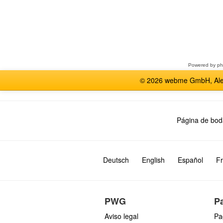
Seleccione
un
foro
Powered by
p
© 2026 webme GmbH, Alem
Página de bod
Deutsch
English
Español
Fr
PWG
P
Aviso legal
Pa