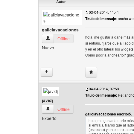
Autor
03-04-2014, 11:41
Título del mensaje
: ancho we
galiciavacaciones
hola, me gustaría darle más a
galiciavacaciones Ver perfil del usuario
Offline
si entrais, fijaros que al lad
Nuevo
y en el otro lateral los widgets
Como podría anchearlo? grac
Visitar sitio web del aut
↑
04-04-2014, 07:53
Título del mensaje
: Re: anch
javidj
javidj Ver perfil del usuario
Offline
galiciavacaciones escribió:
Experto
hola, me gustaría darle más
si entrais, fijaros que al 
(estrecho) y en el otro latera