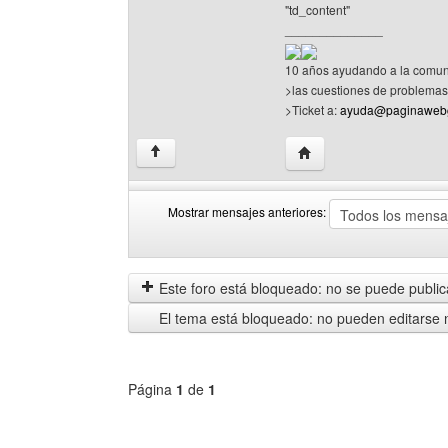
"td_content"
______________
10 años ayudando a la comun
>las cuestiones de problemas 
>Ticket a:
ayuda@paginawebg
Visitar sitio web del auto
↑
Mostrar mensajes anteriores:
Mostrar
Order
mensajes
by
anteriores
Este foro está bloqueado: no se puede publica
El tema está bloqueado: no pueden editarse 
Página
1
de
1