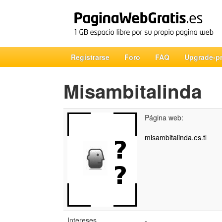
Registrarse
Foro
FAQ
Upgrade-p
Misambitalinda
Página web:
misambitalinda.es.tl
Intereses
-