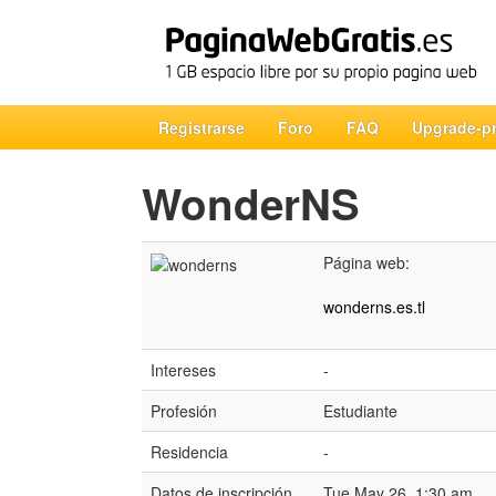
Registrarse
Foro
FAQ
Upgrade-p
WonderNS
Página web:
wonderns.es.tl
Intereses
-
Profesión
Estudiante
Residencia
-
Datos de inscripción
Tue May 26, 1:30 am