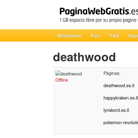
Registrarse
Foro
FAQ
Upg
deathwood
Páginas:
Offline
deathwood.es.tl
happykraken.es.tl
lynskord.es.tl
pokemon-revolutio