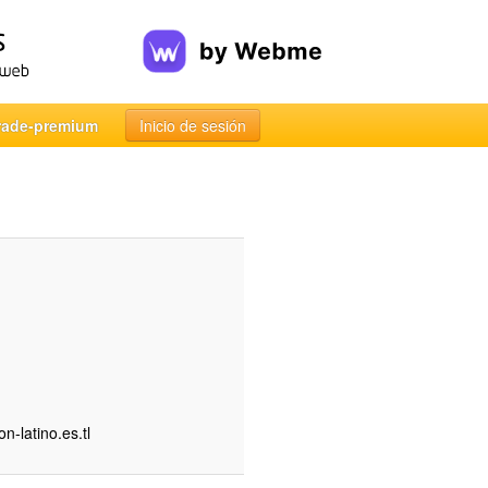
rade-premium
Inicio de sesión
n-latino.es.tl