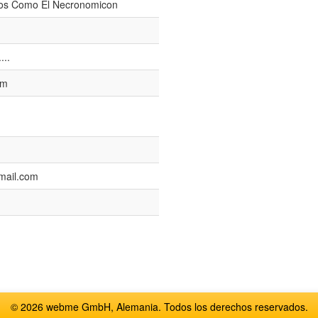
tos Como El Necronomicon
...
pm
mail.com
© 2026 webme GmbH, Alemania. Todos los derechos reservados.