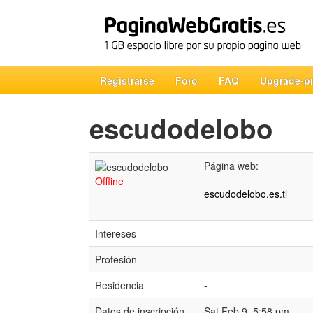
Registrarse
Foro
FAQ
Upgrade-p
escudodelobo
Página web:
Offline
escudodelobo.es.tl
Intereses
-
Profesión
-
Residencia
-
Datos de inscripción
Sat Feb 9, 5:58 pm