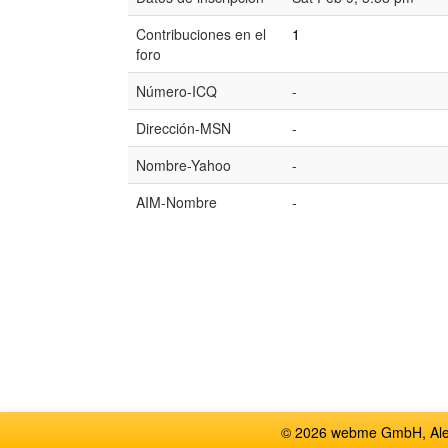
Contribuciones en el
1
foro
Número-ICQ
-
Dirección-MSN
-
Nombre-Yahoo
-
AIM-Nombre
-
© 2026 webme GmbH, Alem