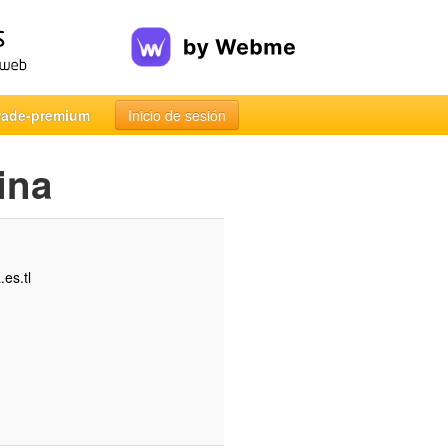
rade-premium
Inicio de sesión
ina
es.tl