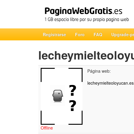
Registrarse
Foro
FAQ
Upgrade-p
lecheymielteoloy
Página web:
lecheymielteoloyucan.es.
Offline