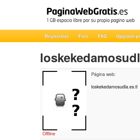
Registrarse
Foro
FAQ
Upgrade-p
loskekedamosud
Página web:
loskekedamosudla.es.tl
Offline