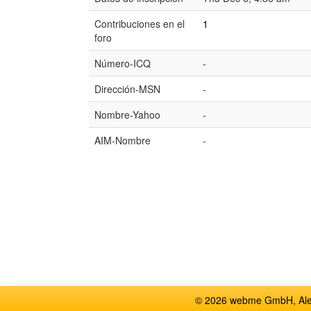
Contribuciones en el
1
foro
Número-ICQ
-
Dirección-MSN
-
Nombre-Yahoo
-
AIM-Nombre
-
© 2026 webme GmbH, Alem