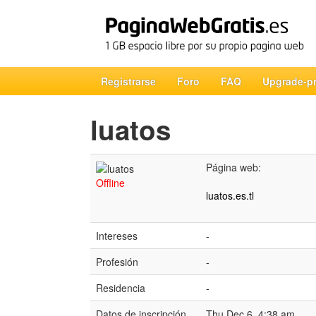
Registrarse
Foro
FAQ
Upgrade-p
luatos
Página web:
Offline
luatos.es.tl
Intereses
-
Profesión
-
Residencia
-
Datos de inscripción
Thu Dec 6, 4:38 am