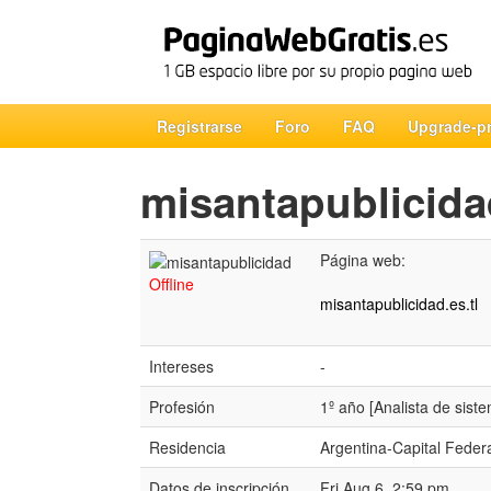
Registrarse
Foro
FAQ
Upgrade-p
misantapublicida
Página web:
Offline
misantapublicidad.es.tl
Intereses
-
Profesión
1º año [Analista de sist
Residencia
Argentina-Capital Feder
Datos de inscripción
Fri Aug 6, 2:59 pm