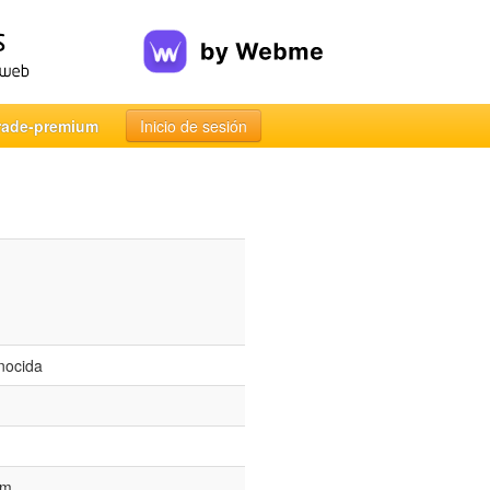
rade-premium
Inicio de sesión
nocida
pm