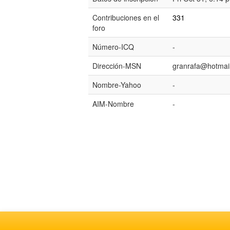
Contribuciones en el
331
foro
Número-ICQ
-
Dirección-MSN
granrafa@hotmai
Nombre-Yahoo
-
AIM-Nombre
-