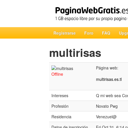
Registrarse
Foro
FAQ
Upg
multirisas
Página web:
Offline
multirisas.es.tl
Intereses
Q mi web sea Co
Profesión
Novato Pwg
Residencia
Venezuel@
Datos de inscripción
Fri Oct 31, 6:14 