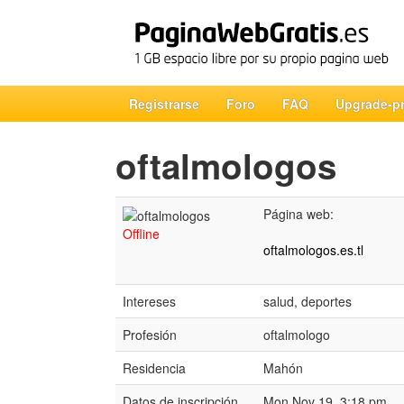
Registrarse
Foro
FAQ
Upgrade-p
oftalmologos
Página web:
Offline
oftalmologos.es.tl
Intereses
salud, deportes
Profesión
oftalmologo
Residencia
Mahón
Datos de inscripción
Mon Nov 19, 3:18 pm