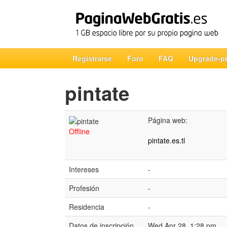
Registrarse
Foro
FAQ
Upgrade-p
pintate
Página web:
Offline
pintate.es.tl
Intereses
-
Profesión
-
Residencia
-
Datos de inscripción
Wed Apr 28, 1:28 pm