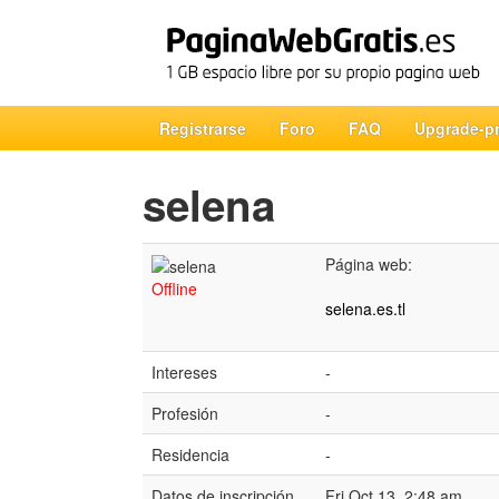
Registrarse
Foro
FAQ
Upgrade-p
selena
Página web:
Offline
selena.es.tl
Intereses
-
Profesión
-
Residencia
-
Datos de inscripción
Fri Oct 13, 2:48 am