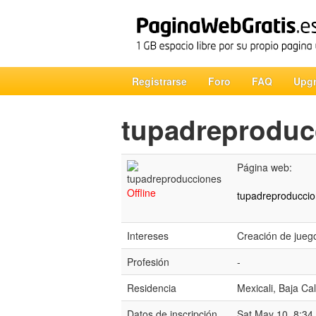
Registrarse
Foro
FAQ
Upg
tupadreproduc
Página web:
Offline
tupadreproduccion
Intereses
Creación de jue
Profesión
-
Residencia
Mexicali, Baja Cal
Datos de inscripción
Sat May 10, 8:34