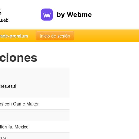
rade-premium
Inicio de sesión
ciones
es.es.tl
gos con Game Maker
ifornia. Mexico
 am