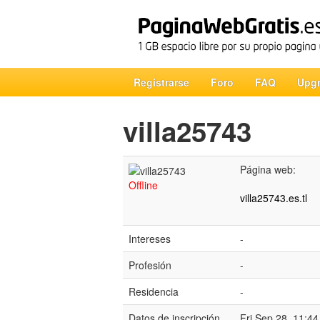
Registrarse
Foro
FAQ
Upg
villa25743
Página web:
Offline
villa25743.es.tl
Intereses
-
Profesión
-
Residencia
-
Datos de inscripción
Fri Sep 28, 11:4