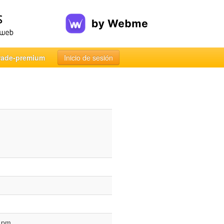
rade-premium
Inicio de sesión
4 pm