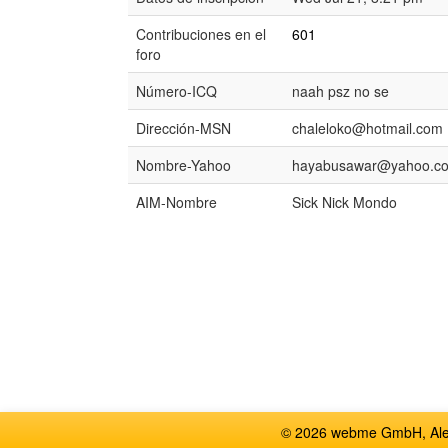
Contribuciones en el
601
foro
Número-ICQ
naah psz no se
Dirección-MSN
chaleloko@hotmail.com
Nombre-Yahoo
hayabusawar@yahoo.c
AIM-Nombre
Sick Nick Mondo
© 2026 webme GmbH, Alem