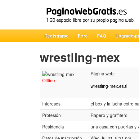
Registrarse
Foro
FAQ
Upgrade-p
wrestling-mex
Página web:
Offline
wrestling-mex.es.tl
Intereses
el box y la lucha extrema
Profesión
Rapero y graffitero
Residencia
una casa con puertas y 
Datos de inscripción
Wed Jul 21, 8:21 pm