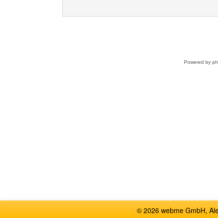
Powered by
p
© 2026 webme GmbH, Alem