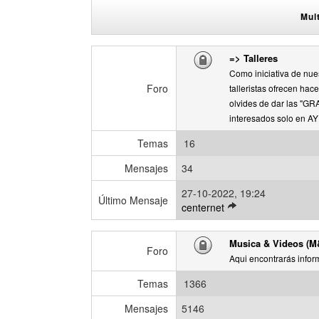
ú
e
Mul
l
t
i
=> Talleres
m
Como iniciativa de nue
o
Foro
talleristas ofrecen ha
m
olvides de dar las "GR
e
interesados solo en A
n
s
Temas
16
a
j
Mensajes
34
e
27-10-2022, 19:24
Último Mensaje
V
centernet
e
r
Musica & Videos (M
ú
Foro
Aqui encontrarás infor
l
t
Temas
1366
i
m
Mensajes
5146