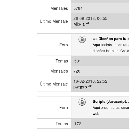
o
m
Mensajes
5784
e
26-09-2018, 00:55
n
Último Mensaje
V
Mlp-la
s
e
a
r
j
=> Diseños para tu s
ú
e
Foro
Aquí podrás encontrar 
l
diseños Ice-blue, Css de
t
i
Temas
501
m
o
Mensajes
720
m
16-02-2018, 22:52
e
Último Mensaje
V
pwgpro
n
e
s
r
a
Scripts (Javascript, 
ú
j
Foro
Aquí encontrarás temas 
l
e
web.
t
i
Temas
172
m