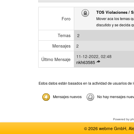
l
t
TOS Violaciones / 
i
Foro
m
Mover aca los temas q
o
discutido y se decida 
m
Temas
2
e
n
Mensajes
2
s
a
11-12-2022, 02:48
Último Mensaje
j
V
nkh63585
e
e
r
ú
Estos datos están basados en la actividad de usuarios de l
l
t
Mensajes nuevos
No hay mensajes nue
i
m
o
m
Powered by
p
e
n
© 2026 webme GmbH, Alem
s