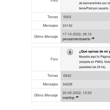
Foro
o
de banners/links con o
m
tema/Post por usuario, 
e
Temas
5003
n
s
Mensajes
24142
a
j
17-10-2022, 06:16
Último Mensaje
e
V
pensamientoserio
e
r
¿Qué opinas de mi
ú
Muestra aquí tu Página
l
Foro
(alojada en PWG). Nota
t
(pasadas las 24 hs).
i
m
Temas
6942
o
m
Mensajes
34208
e
20-05-2022, 13:52
n
Último Mensaje
V
martinp
s
e
a
r
j