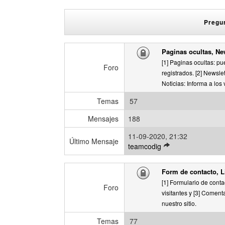
r
s
ú
a
Pregun
l
j
t
e
i
Paginas ocultas, New
m
[1] Paginas ocultas: p
o
Foro
registrados. [2] Newslet
m
Noticias: Informa a los 
e
n
Temas
57
s
a
Mensajes
188
j
e
11-09-2020, 21:32
Último Mensaje
V
teamcodig
e
r
Form de contacto, L
ú
[1] Formulario de conta
l
Foro
visitantes y [3] Coment
t
nuestro sitio.
i
m
Temas
77