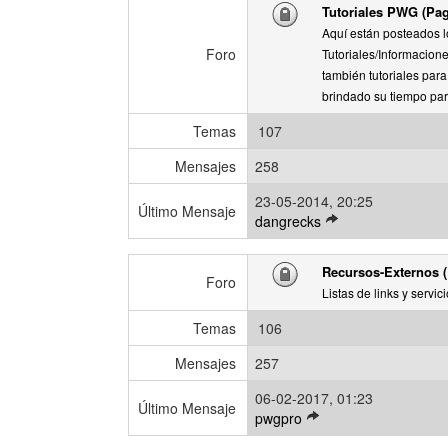
Tutoriales PWG (Pag
i
m
Aquí están posteados l
o
Foro
Tutoriales/Informacion
m
también tutoriales para
e
brindado su tiempo par
n
Temas
107
s
a
Mensajes
258
j
e
23-05-2014, 20:25
Último Mensaje
V
dangrecks
e
r
Recursos-Externos 
ú
Foro
Listas de links y servi
l
t
Temas
106
i
m
Mensajes
257
o
06-02-2017, 01:23
m
Último Mensaje
V
pwgpro
e
e
n