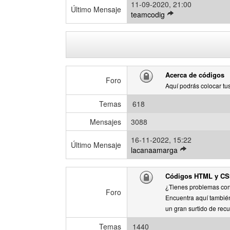
11-09-2020, 21:00
n
Último Mensaje
V
teamcodig
s
e
a
r
j
ú
e
l
t
Acerca de códigos
i
Foro
m
Aquí podrás colocar tus
o
Temas
618
m
e
Mensajes
3088
n
s
16-11-2022, 15:22
Último Mensaje
a
V
lacanaamarga
j
e
e
r
Códigos HTML y C
ú
¿Tienes problemas con
l
Foro
Encuentra aquí también
t
un gran surtido de recur
i
m
Temas
1440