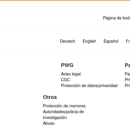
a
j
e
Página de bod
Deutsch
English
Español
Fr
PWG
P
Aviso legal
Pa
CGC
Pr
Protección de datos/privacidad
Pr
Otros
Protección de menores
Autoridades/policía de
investigación
Abuso