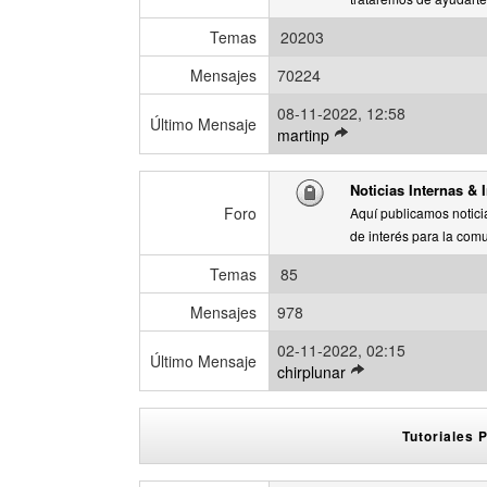
t
i
Temas
20203
m
o
Mensajes
70224
m
08-11-2022, 12:58
e
Último Mensaje
V
martinp
n
e
s
r
a
Noticias Internas & I
ú
j
Foro
Aquí publicamos noticia
l
e
de interés para la comu
t
i
Temas
85
m
o
Mensajes
978
m
02-11-2022, 02:15
e
Último Mensaje
V
chirplunar
n
e
s
r
a
ú
Tutoriales
j
l
e
t