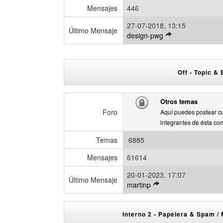
o
Mensajes
446
m
27-07-2018, 13:15
e
Último Mensaje
V
design-pwg
n
e
s
r
a
ú
j
Off - Topic &
l
e
t
i
Otros temas
m
Foro
Aquí puedes postear cu
o
integrantes de ésta co
m
e
Temas
6885
n
s
Mensajes
61614
a
j
20-01-2023, 17:07
Último Mensaje
V
e
martinp
e
r
ú
Interno 2 - Papelera & Spam 