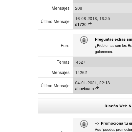
o
m
Mensajes
208
e
16-08-2018, 16:25
n
Último Mensaje
V
s1720
s
e
a
r
j
Preguntas extras sin
ú
e
Foro
¿Problemas con los Ext
l
guiaremos.
t
i
Temas
4527
m
o
Mensajes
14262
m
04-01-2021, 22:13
e
Último Mensaje
V
altovicuna
n
e
s
r
a
ú
Diseño Web & 
j
l
e
t
=> Promociona tu s
i
m
Aquí puedes promocion