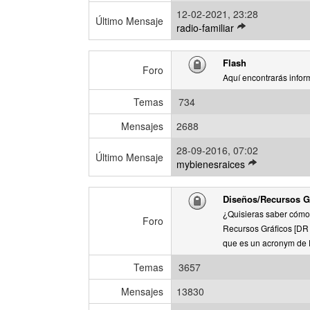
o
12-02-2021, 23:28
m
Último Mensaje
V
radio-familiar
e
e
n
r
s
Flash
ú
Foro
a
Aquí encontrarás infor
l
j
t
e
Temas
734
i
m
Mensajes
2688
o
28-09-2016, 07:02
m
Último Mensaje
V
mybienesraices
e
e
n
r
s
Diseños/Recursos Gr
ú
a
¿Quisieras saber cómo
l
Foro
j
Recursos Gráficos [DR G
t
e
que es un acronym de 
i
m
Temas
3657
o
m
Mensajes
13830
e