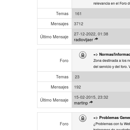
relevancia en el Foro 
Temas
161
Mensajes
3712
27-12-2022, 01:38
Último Mensaje
V
radiovijaer
e
r
=> Normas/Informac
ú
Foro
Zona destinada a los n
l
del servicio y del foro. 
t
i
Temas
23
m
o
Mensajes
192
m
15-02-2015, 23:32
e
Último Mensaje
V
martinp
n
e
s
r
a
=> Problemas Gener
ú
j
Foro
¿Problemas con tu Web-
l
e
trataremos de ayudarte 