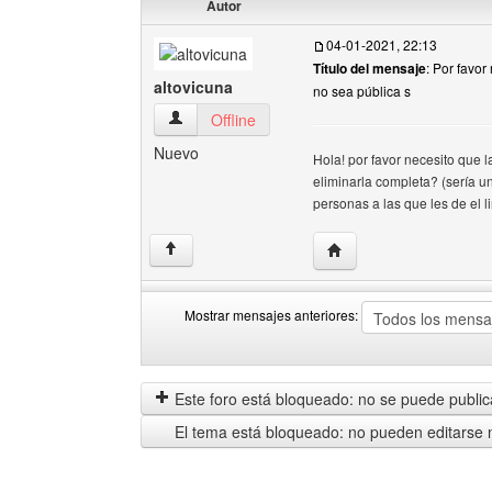
Autor
04-01-2021, 22:13
Título del mensaje
: Por favor
altovicuna
no sea pública s
altovicuna Ver perfil del usuario
Offline
Nuevo
Hola! por favor necesito que 
eliminarla completa? (sería u
personas a las que les de el l
Visitar sitio web del aut
↑
Mostrar mensajes anteriores:
Mostrar
Order
mensajes
by
anteriores
Este foro está bloqueado: no se puede publica
El tema está bloqueado: no pueden editarse 