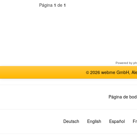
Página
1
de
1
Seleccione
un
foro
Powered by
p
© 2026 webme GmbH, Alem
Página de bod
Deutsch
English
Español
Fr