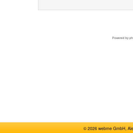
Powered by
p
© 2026 webme GmbH, Alem