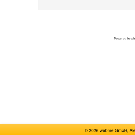
Powered by
p
© 2026 webme GmbH, Alem