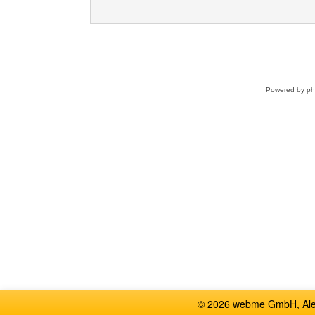
Powered by
p
© 2026 webme GmbH, Alem