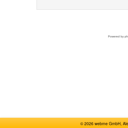
Powered by
p
© 2026 webme GmbH, Alem